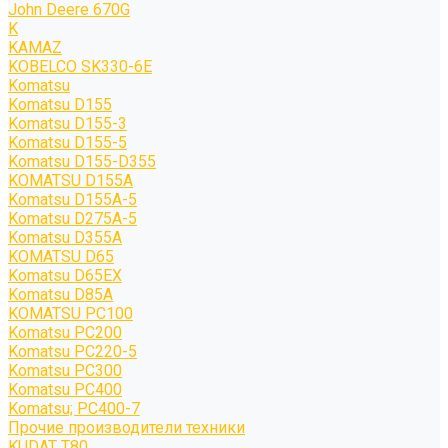
John Deere 670G
K
KAMAZ
KOBELCO SK330-6E
Komatsu
Komatsu D155
Komatsu D155-3
Komatsu D155-5
Komatsu D155-D355
KOMATSU D155A
Komatsu D155A-5
Komatsu D275A-5
Komatsu D355A
KOMATSU D65
Komatsu D65EX
Komatsu D85A
KOMATSU PC100
Komatsu PC200
Komatsu PC220-5
Komatsu PC300
Komatsu PC400
Komatsu; PC400-7
Прочие производители техники
KUDAT T80