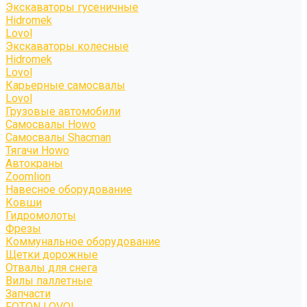
Экскаваторы гусеничные
Hidromek
Lovol
Экскаваторы колесные
Hidromek
Lovol
Карьерные самосвалы
Lovol
Грузовые автомобили
Самосвалы Howo
Самосвалы Shacman
Тягачи Howo
Автокраны
Zoomlion
Навесное оборудование
Ковши
Гидромолоты
Фрезы
Коммунальное оборудование
Щетки дорожные
Отвалы для снега
Вилы паллетные
Запчасти
FOTON LOVOL