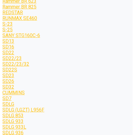
Rammer BR 623
Rammer BR 825
REDSTAR
RUNMAX SE460
S-23
S-25
SANY STG160C-6
SD13
SD16
SD22
SD22/23
SD22/23/32
SD22S
SD23
SD26
SD32
CUMMINS
SD7
SDLG
SDLG (LGZT) L956F
SDLG 853
SDLG 933
SDLG 933L
SDLG 936