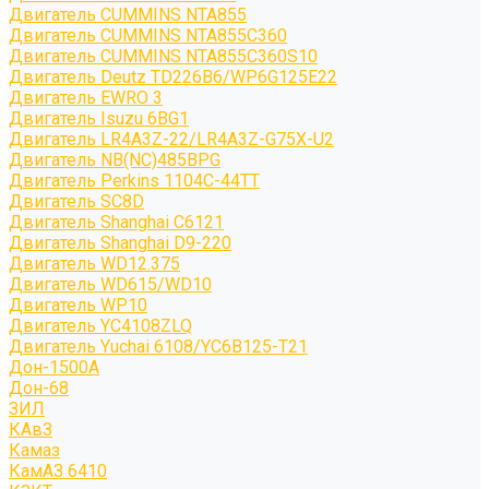
Двигатель CUMMINS NTA855
Двигатель CUMMINS NTA855C360
Двигатель CUMMINS NTA855C360S10
Двигатель Deutz TD226B6/WP6G125E22
Двигатель EWRO 3
Двигатель Isuzu 6BG1
Двигатель LR4A3Z-22/LR4A3Z-G75X-U2
Двигатель NB(NC)485BPG
Двигатель Perkins 1104C-44TT
Двигатель SC8D
Двигатель Shanghai C6121
Двигатель Shanghai D9-220
Двигатель WD12.375
Двигатель WD615/WD10
Двигатель WP10
Двигатель YC4108ZLQ
Двигатель Yuchai 6108/YC6B125-T21
Дон-1500А
Дон-68
ЗИЛ
КАвЗ
Камаз
КамАЗ 6410