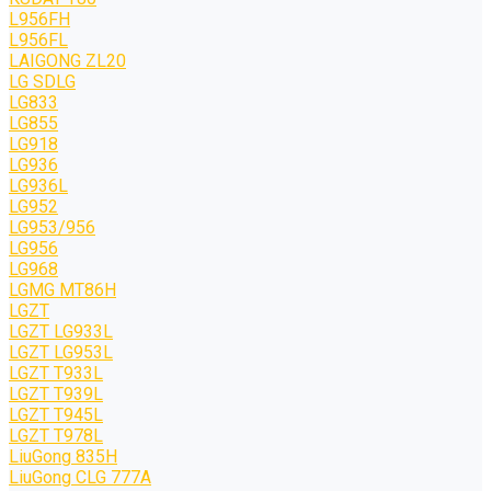
L956FH
L956FL
LAIGONG ZL20
LG SDLG
LG833
LG855
LG918
LG936
LG936L
LG952
LG953/956
LG956
LG968
LGMG MT86H
LGZT
LGZT LG933L
LGZT LG953L
LGZT T933L
LGZT T939L
LGZT T945L
LGZT T978L
LiuGong 835H
LiuGong CLG 777A