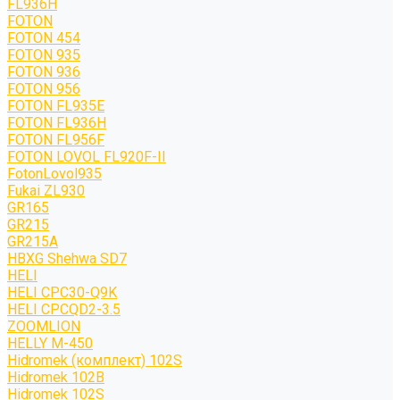
FL936H
FOTON
FOTON 454
FOTON 935
FOTON 936
FOTON 956
FOTON FL935E
FOTON FL936H
FOTON FL956F
FOTON LOVOL FL920F-II
FotonLovol935
Fukai ZL930
GR165
GR215
GR215A
HBXG Shehwa SD7
HELI
HELI CPC30-Q9K
HELI CPCQD2-3.5
ZOOMLION
HELLY M-450
Hidromek (комплект) 102S
Hidromek 102B
Hidromek 102S