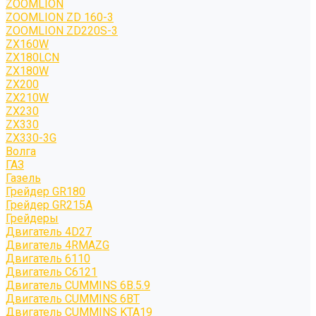
ZOOMLION
ZOOMLION ZD 160-3
ZOOMLION ZD220S-3
ZX160W
ZX180LCN
ZX180W
ZX200
ZX210W
ZX230
ZX330
ZX330-3G
Волга
ГАЗ
Газель
Грейдер GR180
Грейдер GR215A
Грейдеры
Двигатель 4D27
Двигатель 4RMAZG
Двигатель 6110
Двигатель C6121
Двигатель CUMMINS 6B.5.9
Двигатель CUMMINS 6BT
Двигатель CUMMINS KTA19