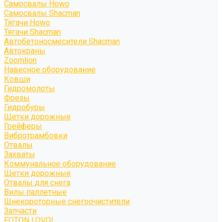
Самосвалы Howo
Самосвалы Shacman
Тягачи Howo
Тягачи Shacman
Автобетоносмесители Shacman
Автокраны
Zoomlion
Навесное оборудование
Ковши
Гидромолоты
Фрезы
Гидробуры
Щетки дорожные
Грейферы
Вибротрамбовки
Отвалы
Захваты
Коммунальное оборудование
Щетки дорожные
Отвалы для снега
Вилы паллетные
Шнекороторные снегоочистители
Запчасти
FOTON LOVOL