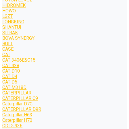
HIDROMEK
HOWO
LGZT
LONGKING
SHANTUI
SITRAK
BOVA SYNERGY
BULL
CASE
CAT
CAT 3406E&C15
CAT 428
CAT D10
CAT D4
CAT D5
CAT M318D
CATERPILLAR
CATERPILLAR C9
Caterpillar D7G
CATERPILLAR D9R
Caterpillar H63
Caterpillar H70
CDLG 936