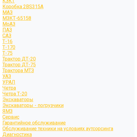
КЗКТ
Коробка 2BS315A
МАЗ
МЗКТ-65158
МоАЗ
ПАЗ
САЗ
Т-16
Т-170
Т-75
Трактор ДТ-20
Трактор ДТ-75
Трактора МТЗ
УАЗ
УРАЛ
Четра
Четра Т-20
Экскаваторы
Экскаваторы - погрузчики
ЯМЗ
Сервис
Гарантийное обслуживание
Обслуживание техники на условиях аутсорсинга
Диагностика