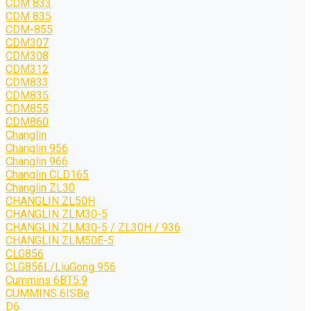
CDM 833
CDM 835
CDM-855
CDM307
CDM308
CDM312
CDM833
CDM835
CDM855
CDM860
Changlin
Changlin 956
Changlin 966
Changlin CLD165
Changlin ZL30
CHANGLIN ZL50H
CHANGLIN ZLM30-5
CHANGLIN ZLM30-5 / ZL30H / 936
CHANGLIN ZLM50E-5
CLG856
CLG856L/LiuGong 956
Cummins 6BT5.9
CUMMINS 6ISBe
D6