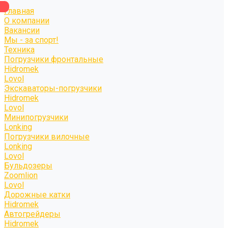
Главная
О компании
Вакансии
Мы - за спорт!
Техника
Погрузчики фронтальные
Hidromek
Lovol
Экскаваторы-погрузчики
Hidromek
Lovol
Минипогрузчики
Lonking
Погрузчики вилочные
Lonking
Lovol
Бульдозеры
Zoomlion
Lovol
Дорожные катки
Hidromek
Автогрейдеры
Hidromek