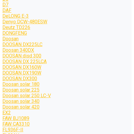
D7
DAF
DeLONG Е-3
Denyo DCW-480ESW
Deutz TD226
DONGFENG
Doosan
DOOSAN DX225LC
Doosan 340DX
DOOSAN disd 300
DOOSAN DX 225LCA
DOOSAN DX160W
DOOSAN DX190W
DOOSAN DX300
Doosan solar 180
Doosan solar 225
Doosan solar 250 LC-V
Doosan solar 340
Doosan solar 420
EX2
FAW BJ1089
FAW CA3310
FL936F-II