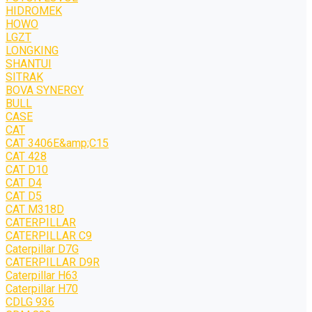
HIDROMEK
HOWO
LGZT
LONGKING
SHANTUI
SITRAK
BOVA SYNERGY
BULL
CASE
CAT
CAT 3406E&amp;C15
CAT 428
CAT D10
CAT D4
CAT D5
CAT M318D
CATERPILLAR
CATERPILLAR C9
Caterpillar D7G
CATERPILLAR D9R
Caterpillar H63
Caterpillar H70
CDLG 936