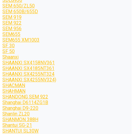
SDLG936
SEM 650/ZL50
SEM 650B/655D
SEM 919
SEM 922
SEM 956
SEM655
SEM655 XM1003
SF 30
SF 50
Shaanxi
SHAANXI SX4158NV361
SHAANXI SX4185NT361
SHAANXI SX4255NT324
SHAANXI SX4255NV324)
SHACMAN
SHAHMAN
SHANDONG SEM 922
Shanghai D6114ZG1B
Shanghai D9-220
Shanlin ZL20
SHANMON 388H
Shantui SG-21
SHANTUI SL30W