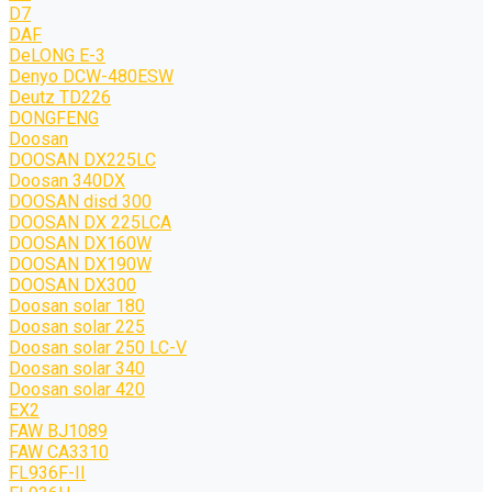
D7
DAF
DeLONG Е-3
Denyo DCW-480ESW
Deutz TD226
DONGFENG
Doosan
DOOSAN DX225LC
Doosan 340DX
DOOSAN disd 300
DOOSAN DX 225LCA
DOOSAN DX160W
DOOSAN DX190W
DOOSAN DX300
Doosan solar 180
Doosan solar 225
Doosan solar 250 LC-V
Doosan solar 340
Doosan solar 420
EX2
FAW BJ1089
FAW CA3310
FL936F-II