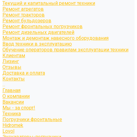
Текущий и капитальный ремонт техники
Ремонт агрегатов
Ремонт тракторов
Ремонт бульдозеров
Ремонт фронтальных погрузчиков
Ремонт дизельных двигателей
Монтаж и демонтаж навесного оборудования
Ввод техники в эксплуатацию
Обучение операторов правилам эксплуатации техники
Клиентам
Лизинг
Отзывы
Доставка и оплата
Контакты
...
Главная
О компании
Вакансии
Мы - за спорт!
Техника
Погрузчики фронтальные
Hidromek
Lovol
Экскаваторы-погрузчики