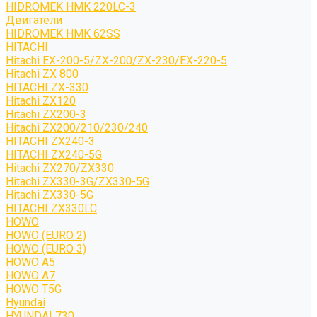
HIDROMEK HMK 220LC-3
Двигатели
HIDROMEK HMK 62SS
HITACHI
Hitachi EX-200-5/ZX-200/ZX-230/EX-220-5
Hitachi ZX 800
HITACHI ZX-330
Hitachi ZX120
Hitachi ZX200-3
Hitachi ZX200/210/230/240
HITACHI ZX240-3
HITACHI ZX240-5G
Hitachi ZX270/ZX330
Hitachi ZX330-3G/ZX330-5G
Hitachi ZX330-5G
HITACHI ZX330LC
HOWO
HOWO (EURO 2)
HOWO (EURO 3)
HOWO A5
HOWO A7
HOWO T5G
Hyundai
HYUNDAI 730