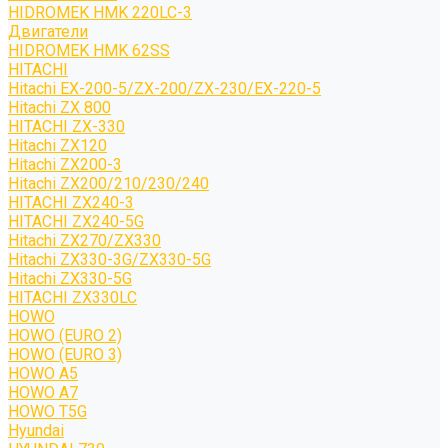
HIDROMEK HMK 220LC-3
Двигатели
HIDROMEK HMK 62SS
HITACHI
Hitachi EX-200-5/ZX-200/ZX-230/EX-220-5
Hitachi ZX 800
HITACHI ZX-330
Hitachi ZX120
Hitachi ZX200-3
Hitachi ZX200/210/230/240
HITACHI ZX240-3
HITACHI ZX240-5G
Hitachi ZX270/ZX330
Hitachi ZX330-3G/ZX330-5G
Hitachi ZX330-5G
HITACHI ZX330LC
HOWO
HOWO (EURO 2)
HOWO (EURO 3)
HOWO A5
HOWO A7
HOWO T5G
Hyundai