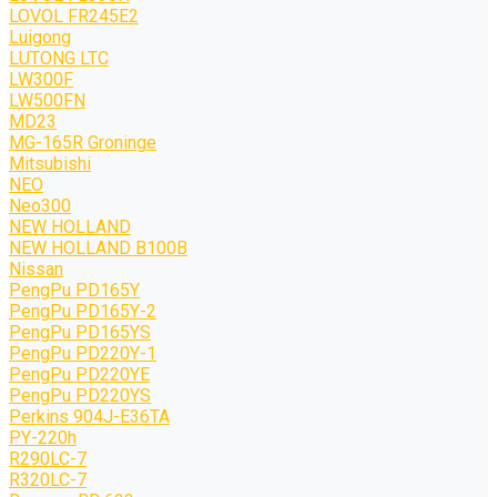
LOVOL FR245E2
Luigong
LUTONG LTC
LW300F
LW500FN
MD23
MG-165R Groninge
Mitsubishi
NEO
Neo300
NEW HOLLAND
NEW HOLLAND B100B
Nissan
PengPu PD165Y
PengPu PD165Y-2
PengPu PD165YS
PengPu PD220Y-1
PengPu PD220YE
PengPu PD220YS
Perkins 904J-E36TA
PY-220h
R290LC-7
R320LC-7