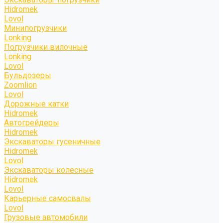
Hidromek
Lovol
Минипогрузчики
Lonking
Погрузчики вилочные
Lonking
Lovol
Бульдозеры
Zoomlion
Lovol
Дорожные катки
Hidromek
Автогрейдеры
Hidromek
Экскаваторы гусеничные
Hidromek
Lovol
Экскаваторы колесные
Hidromek
Lovol
Карьерные самосвалы
Lovol
Грузовые автомобили