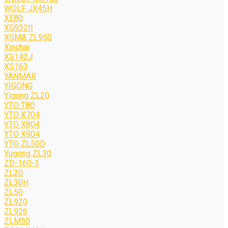
WOLF JХ45H
XE80
XG932II
XGMA ZL950
Xinchai
XS142J
XS163
YANMAR
YIGONG
Yigong ZL20
YTO T80
YTO X704
YTO X804
YTO X904
YTO ZL50D
Yugong ZL30
ZD-160-3
ZL20
ZL30H
ZL50
ZL920
ZL926
ZLM50