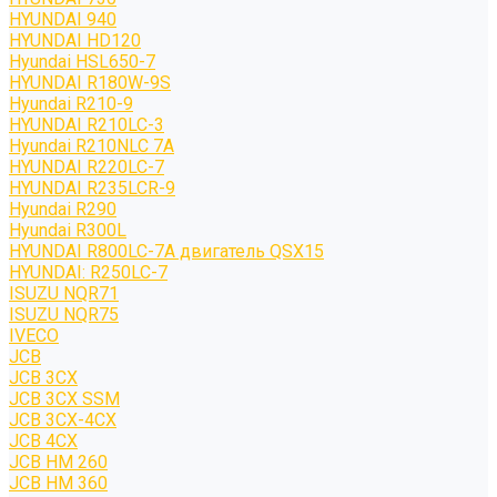
HYUNDAI 940
HYUNDAI HD120
Hyundai HSL650-7
HYUNDAI R180W-9S
Hyundai R210-9
HYUNDAI R210LC-3
Hyundai R210NLC 7A
HYUNDAI R220LC-7
HYUNDAI R235LCR-9
Hyundai R290
Hyundai R300L
HYUNDAI R800LC-7A двигатель QSX15
HYUNDAI: R250LC-7
ISUZU NQR71
ISUZU NQR75
IVECO
JCB
JCB 3CX
JCB 3CX SSM
JCB 3CX-4CX
JCB 4CX
JCB HM 260
JCB HM 360