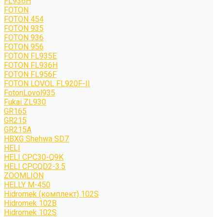
FL936H
FOTON
FOTON 454
FOTON 935
FOTON 936
FOTON 956
FOTON FL935E
FOTON FL936H
FOTON FL956F
FOTON LOVOL FL920F-II
FotonLovol935
Fukai ZL930
GR165
GR215
GR215A
HBXG Shehwa SD7
HELI
HELI CPC30-Q9K
HELI CPCQD2-3.5
ZOOMLION
HELLY M-450
Hidromek (комплект) 102S
Hidromek 102B
Hidromek 102S