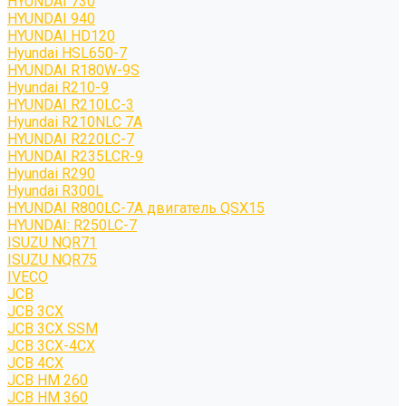
HYUNDAI 730
HYUNDAI 940
HYUNDAI HD120
Hyundai HSL650-7
HYUNDAI R180W-9S
Hyundai R210-9
HYUNDAI R210LC-3
Hyundai R210NLC 7A
HYUNDAI R220LC-7
HYUNDAI R235LCR-9
Hyundai R290
Hyundai R300L
HYUNDAI R800LC-7A двигатель QSX15
HYUNDAI: R250LC-7
ISUZU NQR71
ISUZU NQR75
IVECO
JCB
JCB 3CX
JCB 3CX SSM
JCB 3CX-4CX
JCB 4CX
JCB HM 260
JCB HM 360