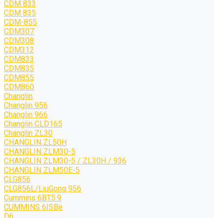
CDM 833
CDM 835
CDM-855
CDM307
CDM308
CDM312
CDM833
CDM835
CDM855
CDM860
Changlin
Changlin 956
Changlin 966
Changlin CLD165
Changlin ZL30
CHANGLIN ZL50H
CHANGLIN ZLM30-5
CHANGLIN ZLM30-5 / ZL30H / 936
CHANGLIN ZLM50E-5
CLG856
CLG856L/LiuGong 956
Cummins 6BT5.9
CUMMINS 6ISBe
D6