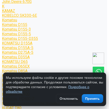
John Deere 670G
K
KAMAZ
KOBELCO SK330-6E
Komatsu
Komatsu D155
Komatsu D155-3
Komatsu D155-5
Komatsu D155-D355
KOMATSU D155A
Komatsu D155A-5
Komatsu D275A-5
Komatsu D355A
KOMATSU D65
Komatsu D65EX
Komatsu D85A
KOMATSU PC100
Мы используем файлы cookie и другие похожие технологии
Komatsu PC200
для обработки данных. Продолжая пользоваться сайтом, вы
Komatsu PC220-5
подтверждаете согласие с условиями.
Подробнее о
Komatsu PC300
обработке
Komatsu PC400
Komatsu; PC400-7
Отклонить
Принять
Прочие производители техники
KUDAT T80