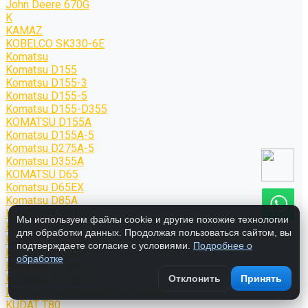
John Deere 670G
K
KAMAZ
KOBELCO SK330-6E
Komatsu
Komatsu D155
Komatsu D155-3
Komatsu D155-5
Komatsu D155-D355
KOMATSU D155A
Komatsu D155A-5
Komatsu D275A-5
Komatsu D355A
KOMATSU D65
Komatsu D65EX
Komatsu D85A
KOMATSU PC100
Мы используем файлы cookie и другие похожие технологии
Komatsu PC200
для обработки данных. Продолжая пользоваться сайтом, вы
Komatsu PC220-5
подтверждаете согласие с условиями.
Подробнее о
Komatsu PC300
обработке
Komatsu PC400
Komatsu; PC400-7
Отклонить
Принять
Прочие производители техники
KUDAT T80