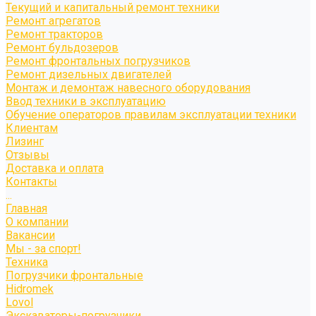
Текущий и капитальный ремонт техники
Ремонт агрегатов
Ремонт тракторов
Ремонт бульдозеров
Ремонт фронтальных погрузчиков
Ремонт дизельных двигателей
Монтаж и демонтаж навесного оборудования
Ввод техники в эксплуатацию
Обучение операторов правилам эксплуатации техники
Клиентам
Лизинг
Отзывы
Доставка и оплата
Контакты
...
Главная
О компании
Вакансии
Мы - за спорт!
Техника
Погрузчики фронтальные
Hidromek
Lovol
Экскаваторы-погрузчики