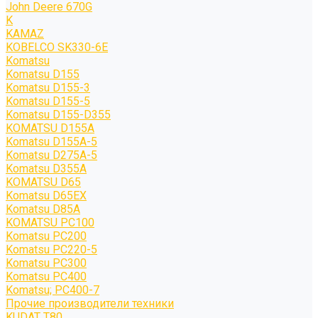
John Deere 670G
K
KAMAZ
KOBELCO SK330-6E
Komatsu
Komatsu D155
Komatsu D155-3
Komatsu D155-5
Komatsu D155-D355
KOMATSU D155A
Komatsu D155A-5
Komatsu D275A-5
Komatsu D355A
KOMATSU D65
Komatsu D65EX
Komatsu D85A
KOMATSU PC100
Komatsu PC200
Komatsu PC220-5
Komatsu PC300
Komatsu PC400
Komatsu; PC400-7
Прочие производители техники
KUDAT T80