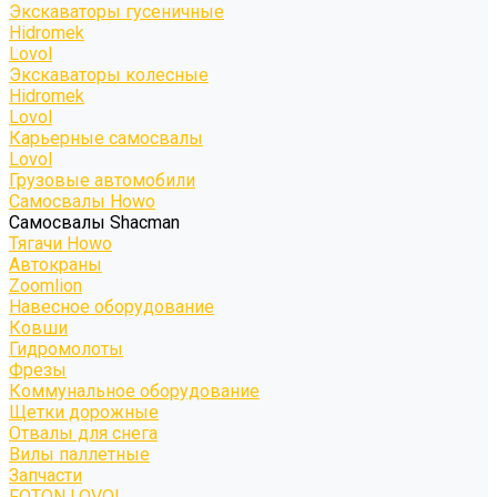
Экскаваторы гусеничные
Hidromek
Lovol
Экскаваторы колесные
Hidromek
Lovol
Карьерные самосвалы
Lovol
Грузовые автомобили
Самосвалы Howo
Самосвалы Shacman
Тягачи Howo
Автокраны
Zoomlion
Навесное оборудование
Ковши
Гидромолоты
Фрезы
Коммунальное оборудование
Щетки дорожные
Отвалы для снега
Вилы паллетные
Запчасти
FOTON LOVOL