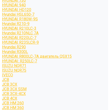
HYUNDAI 730
HYUNDAI 940
HYUNDAI HD120
Hyundai HSL650-7
HYUNDAI R180W-9S
Hyundai R210-9
HYUNDAI R210LC-3
Hyundai R210NLC 7A
HYUNDAI R220LC-7
HYUNDAI R235LCR-9
Hyundai R290
Hyundai R300L
HYUNDAI R800LC-7A двигатель QSX15
HYUNDAI: R250LC-7
ISUZU NQR71
ISUZU NQR75
IVECO
JCB
JCB 3CX
JCB 3CX SSM
JCB 3CX-4CX
JCB 4CX
JCB HM 260
JCB HM 360