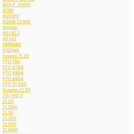
WOLF JХ45H
XE80
XG932II
XGMA ZL950
Xinchai
XS142J
XS163
YANMAR
YIGONG
Yigong ZL20
YTO T80
YTO X704
YTO X804
YTO X904
YTO ZL50D
Yugong ZL30
ZD-160-3
ZL20
ZL30H
ZL50
ZL920
ZL926
ZLM50