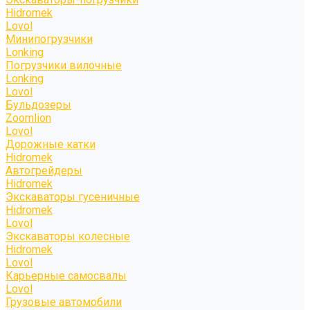
Hidromek
Lovol
Минипогрузчики
Lonking
Погрузчики вилочные
Lonking
Lovol
Бульдозеры
Zoomlion
Lovol
Дорожные катки
Hidromek
Автогрейдеры
Hidromek
Экскаваторы гусеничные
Hidromek
Lovol
Экскаваторы колесные
Hidromek
Lovol
Карьерные самосвалы
Lovol
Грузовые автомобили