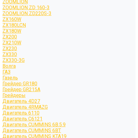
ZOOMLION
ZOOMLION ZD 160-3
ZOOMLION ZD220S-3
ZX160W
ZX180LCN
ZX180W
ZX200
ZX210W
ZX230
ZX330
ZX330-3G
Волга
ГАЗ
Газель
Грейдер GR180
Грейдер GR215A
Грейдеры
Двигатель 4D27
Двигатель 4RMAZG
Двигатель 6110
Двигатель C6121
Двигатель CUMMINS 6B.5.9
Двигатель CUMMINS 6BT
Двигатель CUMMINS KTA19