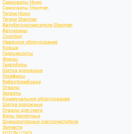
Самосвалы Howo
Самосвалы Shacman
Тягачи Howo
Тягачи Shacman
Автобетоносмесители Shacman
Автокраны
Zoomlion
Навесное оборудование
Ковши
Гидромолоты
Фрезы
Гидробуры
Щетки дорожные
Грейферы
Вибротрамбовки
Отвалы
Захваты
Коммунальное оборудование
Щетки дорожные
Отвалы для снега
Вилы паллетные
Шнекороторные снегоочистители
Запчасти
FOTON LOVOL