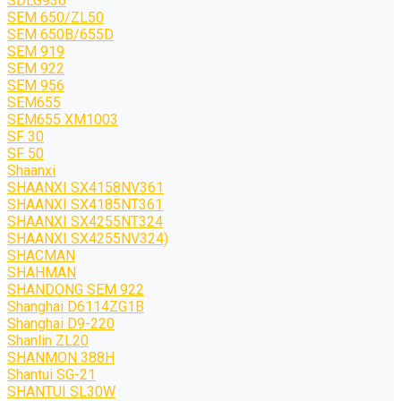
SDLG936
SEM 650/ZL50
SEM 650B/655D
SEM 919
SEM 922
SEM 956
SEM655
SEM655 XM1003
SF 30
SF 50
Shaanxi
SHAANXI SX4158NV361
SHAANXI SX4185NT361
SHAANXI SX4255NT324
SHAANXI SX4255NV324)
SHACMAN
SHAHMAN
SHANDONG SEM 922
Shanghai D6114ZG1B
Shanghai D9-220
Shanlin ZL20
SHANMON 388H
Shantui SG-21
SHANTUI SL30W