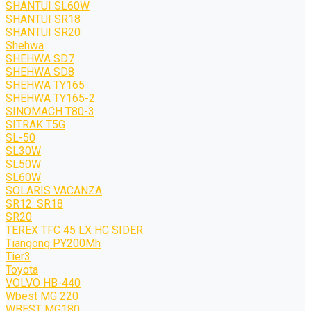
SHANTUI SL60W
SHANTUI SR18
SHANTUI SR20
Shehwa
SHEHWA SD7
SHEHWA SD8
SHEHWA TY165
SHEHWA TY165-2
SINOMACH T80-3
SITRAK T5G
SL-50
SL30W
SL50W
SL60W
SOLARIS VACANZA
SR12. SR18
SR20
TEREX TFC 45 LX HC SIDER
Tiangong PY200Mh
Tier3
Toyota
VOLVO HB-440
Wbest MG 220
WBEST MG180