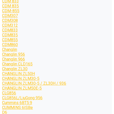
CDM 833
CDM 835
CDM-855
CDM307
CDM308
CDM312
CDM833
CDM835
CDM855
CDM860
Changlin
Changlin 956
Changlin 966
Changlin CLD165
Changlin ZL30
CHANGLIN ZL50H
CHANGLIN ZLM30-5
CHANGLIN ZLM30-5 / ZL30H / 936
CHANGLIN ZLM50E-5
CLG856
CLG856L/LiuGong 956
Cummins 6BT5.9
CUMMINS 6ISBe
D6