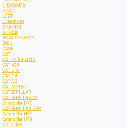
HIDROMEK
HOWO
LGZT
LONGKING
SHANTUI
SITRAK
BOVA SYNERGY
BULL
CASE
CAT
CAT 3406E&C15
CAT 428
CAT D10
CAT D4
CAT D5
CAT M318D
CATERPILLAR
CATERPILLAR C9
Caterpillar D7G
CATERPILLAR D9R
Caterpillar H63
Caterpillar H70
CDLG 936