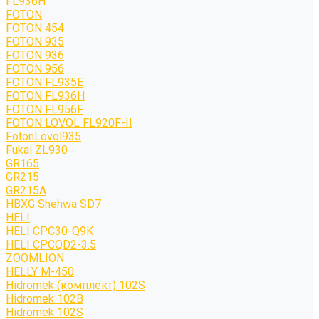
FL936H
FOTON
FOTON 454
FOTON 935
FOTON 936
FOTON 956
FOTON FL935E
FOTON FL936H
FOTON FL956F
FOTON LOVOL FL920F-II
FotonLovol935
Fukai ZL930
GR165
GR215
GR215A
HBXG Shehwa SD7
HELI
HELI CPC30-Q9K
HELI CPCQD2-3.5
ZOOMLION
HELLY M-450
Hidromek (комплект) 102S
Hidromek 102B
Hidromek 102S