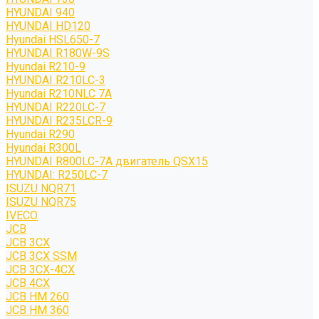
HYUNDAI 940
HYUNDAI HD120
Hyundai HSL650-7
HYUNDAI R180W-9S
Hyundai R210-9
HYUNDAI R210LC-3
Hyundai R210NLC 7A
HYUNDAI R220LC-7
HYUNDAI R235LCR-9
Hyundai R290
Hyundai R300L
HYUNDAI R800LC-7A двигатель QSX15
HYUNDAI: R250LC-7
ISUZU NQR71
ISUZU NQR75
IVECO
JCB
JCB 3CX
JCB 3CX SSM
JCB 3CX-4CX
JCB 4CX
JCB HM 260
JCB HM 360