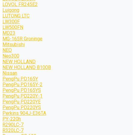
LOVOL FR245E2
Luigong
LUTONG LTC
LW300F
LW500FN
MD23
MG-165R Groninge
Mitsubishi
NEO
Neo300
NEW HOLLAND
NEW HOLLAND B100B
Nissan
PengPu PD165Y
PengPu PD165Y-2
PengPu PD165YS
PengPu PD220Y-1
PengPu PD220YE
PengPu PD220YS
Perkins 904J-E36TA
PY-220h
R290LC-7
R320LC-7