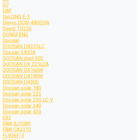
D7
DAF
DeLONG Е-3
Denyo DCW-480ESW
Deutz TD226
DONGFENG
Doosan
DOOSAN DX225LC
Doosan 340DX
DOOSAN disd 300
DOOSAN DX 225LCA
DOOSAN DX160W
DOOSAN DX190W
DOOSAN DX300
Doosan solar 180
Doosan solar 225
Doosan solar 250 LC-V
Doosan solar 340
Doosan solar 420
EX2
FAW BJ1089
FAW CA3310
FL936F-II