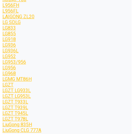
L956FH
L956FL
LAIGONG ZL20
LG SDLG
LG833
LG855
LG918
LG936
LG936L
LG952
LG953/956
LG956
LG968
LGMG MT86H
LGZT
LGZT LG933L
LGZT LG953L
LGZT T933L
LGZT T939L
LGZT T945L
LGZT T978L
LiuGong 835H
LiuGong CLG 777A