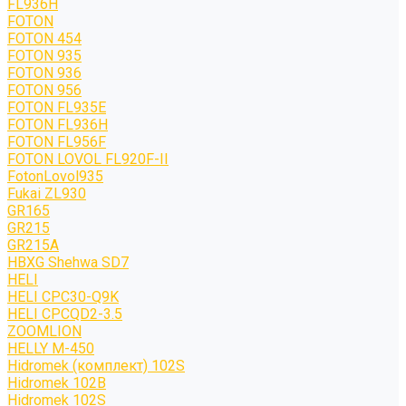
FL936H
FOTON
FOTON 454
FOTON 935
FOTON 936
FOTON 956
FOTON FL935E
FOTON FL936H
FOTON FL956F
FOTON LOVOL FL920F-II
FotonLovol935
Fukai ZL930
GR165
GR215
GR215A
HBXG Shehwa SD7
HELI
HELI CPC30-Q9K
HELI CPCQD2-3.5
ZOOMLION
HELLY M-450
Hidromek (комплект) 102S
Hidromek 102B
Hidromek 102S