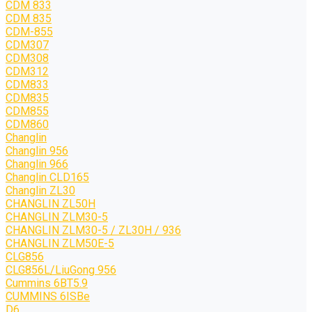
CDM 833
CDM 835
CDM-855
CDM307
CDM308
CDM312
CDM833
CDM835
CDM855
CDM860
Changlin
Changlin 956
Changlin 966
Changlin CLD165
Changlin ZL30
CHANGLIN ZL50H
CHANGLIN ZLM30-5
CHANGLIN ZLM30-5 / ZL30H / 936
CHANGLIN ZLM50E-5
CLG856
CLG856L/LiuGong 956
Cummins 6BT5.9
CUMMINS 6ISBe
D6