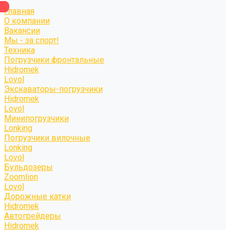
Главная
О компании
Вакансии
Мы - за спорт!
Техника
Погрузчики фронтальные
Hidromek
Lovol
Экскаваторы-погрузчики
Hidromek
Lovol
Минипогрузчики
Lonking
Погрузчики вилочные
Lonking
Lovol
Бульдозеры
Zoomlion
Lovol
Дорожные катки
Hidromek
Автогрейдеры
Hidromek