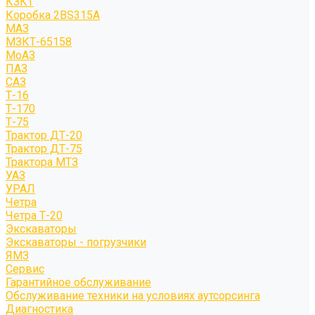
КЗКТ
Коробка 2BS315A
МАЗ
МЗКТ-65158
МоАЗ
ПАЗ
САЗ
Т-16
Т-170
Т-75
Трактор ДТ-20
Трактор ДТ-75
Трактора МТЗ
УАЗ
УРАЛ
Четра
Четра Т-20
Экскаваторы
Экскаваторы - погрузчики
ЯМЗ
Сервис
Гарантийное обслуживание
Обслуживание техники на условиях аутсорсинга
Диагностика