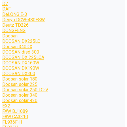
D7
DAF
DeLONG Е-3
Denyo DCW-480ESW
Deutz TD226
DONGFENG
Doosan
DOOSAN DX225LC
Doosan 340DX
DOOSAN disd 300
DOOSAN DX 225LCA
DOOSAN DX160W
DOOSAN DX190W
DOOSAN DX300
Doosan solar 180
Doosan solar 225
Doosan solar 250 LC-V
Doosan solar 340
Doosan solar 420
EX2
FAW BJ1089
FAW CA3310
FL936F-II