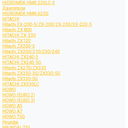
HIDROMEK HMK 220LC-3
Двигатели
HIDROMEK HMK 62SS
HITACHI
Hitachi EX-200-5/ZX-200/ZX-230/EX-220-5
Hitachi ZX 800
HITACHI ZX-330
Hitachi ZX120
Hitachi ZX200-3
Hitachi ZX200/210/230/240
HITACHI ZX240-3
HITACHI ZX240-5G
Hitachi ZX270/ZX330
Hitachi ZX330-3G/ZX330-5G
Hitachi ZX330-5G
HITACHI ZX330LC
HOWO
HOWO (EURO 2)
HOWO (EURO 3)
HOWO A5
HOWO A7
HOWO T5G
Hyundai
HYUNDAI 730