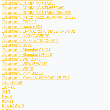
Двигатель CUMMINS NTA855
Двигатель CUMMINS NTA855C360
Двигатель CUMMINS NTA855C360S10
Двигатель Deutz TD226B6/WP6G125E22
Двигатель EWRO 3
Двигатель Isuzu 6BG1
Двигатель LR4A3Z-22/LR4A3Z-G75X-U2
Двигатель NB(NC)485BPG
Двигатель Perkins 1104C-44TT
Двигатель SC8D
Двигатель Shanghai C6121
Двигатель Shanghai D9-220
Двигатель WD12.375
Двигатель WD615/WD10
Двигатель WP10
Двигатель YC4108ZLQ
Двигатель Yuchai 6108/YC6B125-T21
Дон-1500А
Дон-68
ЗИЛ
КАвЗ
Камаз
КамАЗ 6410