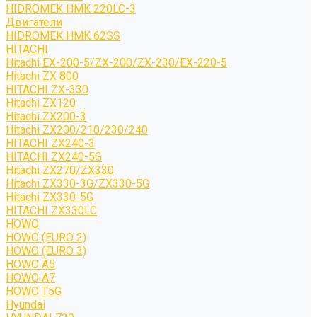
HIDROMEK HMK 220LC-3
Двигатели
HIDROMEK HMK 62SS
HITACHI
Hitachi EX-200-5/ZX-200/ZX-230/EX-220-5
Hitachi ZX 800
HITACHI ZX-330
Hitachi ZX120
Hitachi ZX200-3
Hitachi ZX200/210/230/240
HITACHI ZX240-3
HITACHI ZX240-5G
Hitachi ZX270/ZX330
Hitachi ZX330-3G/ZX330-5G
Hitachi ZX330-5G
HITACHI ZX330LC
HOWO
HOWO (EURO 2)
HOWO (EURO 3)
HOWO A5
HOWO A7
HOWO T5G
Hyundai