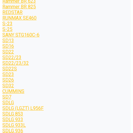
Rammer BR 623
Rammer BR 825
REDSTAR
RUNMAX SE460
S-23
S-25
SANY STG160C-6
SD13
SD16
SD22
SD22/23
SD22/23/32
SD22S
SD23
SD26
SD32
CUMMINS
SD7
SDLG
SDLG (LGZT) L956F
SDLG 853
SDLG 933
SDLG 933L
SDLG 936