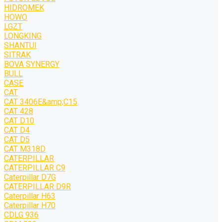
HIDROMEK
HOWO
LGZT
LONGKING
SHANTUI
SITRAK
BOVA SYNERGY
BULL
CASE
CAT
CAT 3406E&amp;C15
CAT 428
CAT D10
CAT D4
CAT D5
CAT M318D
CATERPILLAR
CATERPILLAR C9
Caterpillar D7G
CATERPILLAR D9R
Caterpillar H63
Caterpillar H70
CDLG 936