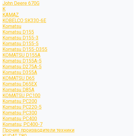
John Deere 670G
K
KAMAZ
KOBELCO SK330-6E
Komatsu
Komatsu D155
Komatsu D155-3
Komatsu D155-5
Komatsu D155-D355
KOMATSU D155A
Komatsu D155A-5
Komatsu D275A-5
Komatsu D355A
KOMATSU D65
Komatsu D65EX
Komatsu D85A
KOMATSU PC100
Komatsu PC200
Komatsu PC220-5
Komatsu PC300
Komatsu PC400
Komatsu; PC400-7
Прочие производители техники
KUDAT T80