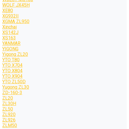
WOLF JХ45H
XE80
XG932II
XGMA ZL950
Xinchai
XS142J
XS163
YANMAR
YIGONG
Yigong ZL20
YTO T80
YTO X704
YTO X804
YTO X904
YTO ZL50D
Yugong ZL30
ZD-160-3
ZL20
ZL30H
ZL50
ZL920
ZL926
ZLM50