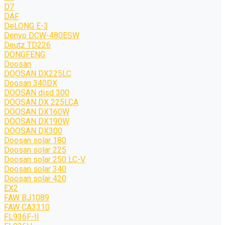
D7
DAF
DeLONG Е-3
Denyo DCW-480ESW
Deutz TD226
DONGFENG
Doosan
DOOSAN DX225LC
Doosan 340DX
DOOSAN disd 300
DOOSAN DX 225LCA
DOOSAN DX160W
DOOSAN DX190W
DOOSAN DX300
Doosan solar 180
Doosan solar 225
Doosan solar 250 LC-V
Doosan solar 340
Doosan solar 420
EX2
FAW BJ1089
FAW CA3310
FL936F-II