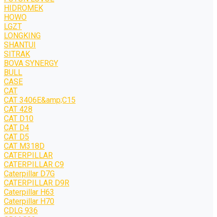
HIDROMEK
HOWO
LGZT
LONGKING
SHANTUI
SITRAK
BOVA SYNERGY
BULL
CASE
CAT
CAT 3406E&amp;C15
CAT 428
CAT D10
CAT D4
CAT D5
CAT M318D
CATERPILLAR
CATERPILLAR C9
Caterpillar D7G
CATERPILLAR D9R
Caterpillar H63
Caterpillar H70
CDLG 936