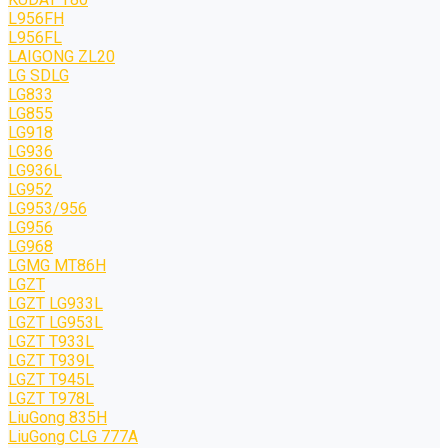
L956FH
L956FL
LAIGONG ZL20
LG SDLG
LG833
LG855
LG918
LG936
LG936L
LG952
LG953/956
LG956
LG968
LGMG MT86H
LGZT
LGZT LG933L
LGZT LG953L
LGZT T933L
LGZT T939L
LGZT T945L
LGZT T978L
LiuGong 835H
LiuGong CLG 777A