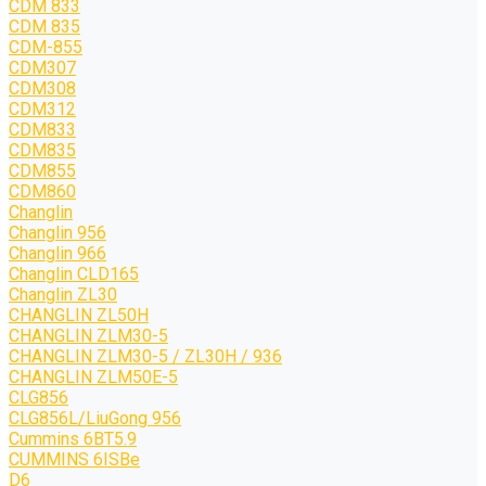
CDM 833
CDM 835
CDM-855
CDM307
CDM308
CDM312
CDM833
CDM835
CDM855
CDM860
Changlin
Changlin 956
Changlin 966
Changlin CLD165
Changlin ZL30
CHANGLIN ZL50H
CHANGLIN ZLM30-5
CHANGLIN ZLM30-5 / ZL30H / 936
CHANGLIN ZLM50E-5
CLG856
CLG856L/LiuGong 956
Cummins 6BT5.9
CUMMINS 6ISBe
D6