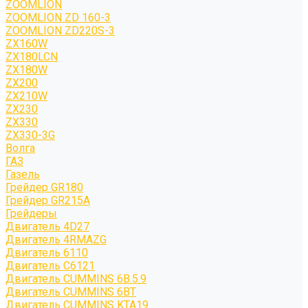
ZOOMLION
ZOOMLION ZD 160-3
ZOOMLION ZD220S-3
ZX160W
ZX180LCN
ZX180W
ZX200
ZX210W
ZX230
ZX330
ZX330-3G
Волга
ГАЗ
Газель
Грейдер GR180
Грейдер GR215A
Грейдеры
Двигатель 4D27
Двигатель 4RMAZG
Двигатель 6110
Двигатель C6121
Двигатель CUMMINS 6B.5.9
Двигатель CUMMINS 6BT
Двигатель CUMMINS KTA19