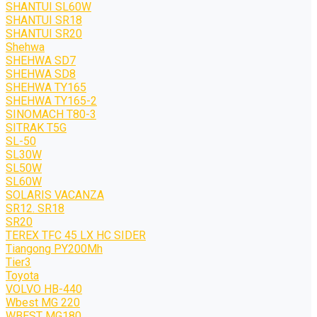
SHANTUI SL60W
SHANTUI SR18
SHANTUI SR20
Shehwa
SHEHWA SD7
SHEHWA SD8
SHEHWA TY165
SHEHWA TY165-2
SINOMACH T80-3
SITRAK T5G
SL-50
SL30W
SL50W
SL60W
SOLARIS VACANZA
SR12. SR18
SR20
TEREX TFC 45 LX HC SIDER
Tiangong PY200Mh
Tier3
Toyota
VOLVO HB-440
Wbest MG 220
WBEST MG180