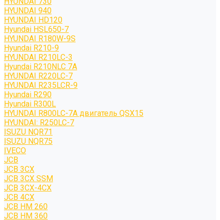
HYUNDAI 730
HYUNDAI 940
HYUNDAI HD120
Hyundai HSL650-7
HYUNDAI R180W-9S
Hyundai R210-9
HYUNDAI R210LC-3
Hyundai R210NLC 7A
HYUNDAI R220LC-7
HYUNDAI R235LCR-9
Hyundai R290
Hyundai R300L
HYUNDAI R800LC-7A двигатель QSX15
HYUNDAI: R250LC-7
ISUZU NQR71
ISUZU NQR75
IVECO
JCB
JCB 3CX
JCB 3CX SSM
JCB 3CX-4CX
JCB 4CX
JCB HM 260
JCB HM 360