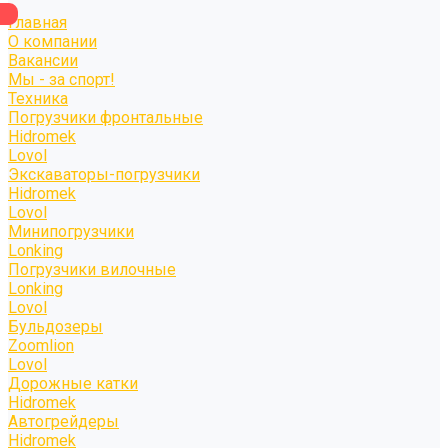
Главная
О компании
Вакансии
Мы - за спорт!
Техника
Погрузчики фронтальные
Hidromek
Lovol
Экскаваторы-погрузчики
Hidromek
Lovol
Минипогрузчики
Lonking
Погрузчики вилочные
Lonking
Lovol
Бульдозеры
Zoomlion
Lovol
Дорожные катки
Hidromek
Автогрейдеры
Hidromek