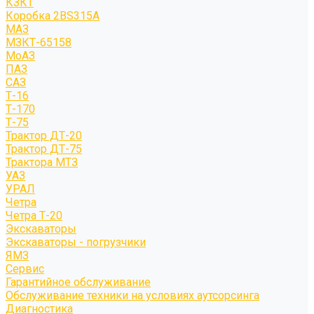
КЗКТ
Коробка 2BS315A
МАЗ
МЗКТ-65158
МоАЗ
ПАЗ
САЗ
Т-16
Т-170
Т-75
Трактор ДТ-20
Трактор ДТ-75
Трактора МТЗ
УАЗ
УРАЛ
Четра
Четра Т-20
Экскаваторы
Экскаваторы - погрузчики
ЯМЗ
Сервис
Гарантийное обслуживание
Обслуживание техники на условиях аутсорсинга
Диагностика