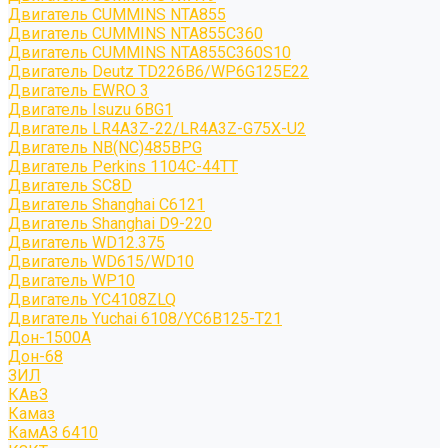
Двигатель CUMMINS NTA855
Двигатель CUMMINS NTA855C360
Двигатель CUMMINS NTA855C360S10
Двигатель Deutz TD226B6/WP6G125E22
Двигатель EWRO 3
Двигатель Isuzu 6BG1
Двигатель LR4A3Z-22/LR4A3Z-G75X-U2
Двигатель NB(NC)485BPG
Двигатель Perkins 1104C-44TT
Двигатель SC8D
Двигатель Shanghai C6121
Двигатель Shanghai D9-220
Двигатель WD12.375
Двигатель WD615/WD10
Двигатель WP10
Двигатель YC4108ZLQ
Двигатель Yuchai 6108/YC6B125-T21
Дон-1500А
Дон-68
ЗИЛ
КАвЗ
Камаз
КамАЗ 6410