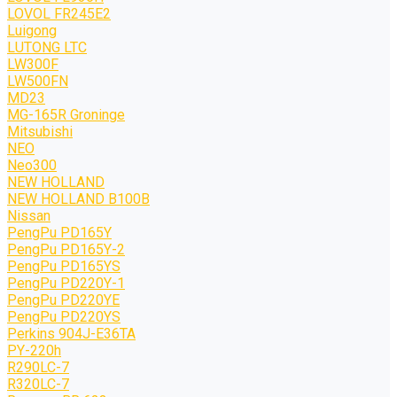
LOVOL FR245E2
Luigong
LUTONG LTC
LW300F
LW500FN
MD23
MG-165R Groninge
Mitsubishi
NEO
Neo300
NEW HOLLAND
NEW HOLLAND B100B
Nissan
PengPu PD165Y
PengPu PD165Y-2
PengPu PD165YS
PengPu PD220Y-1
PengPu PD220YE
PengPu PD220YS
Perkins 904J-E36TA
PY-220h
R290LC-7
R320LC-7