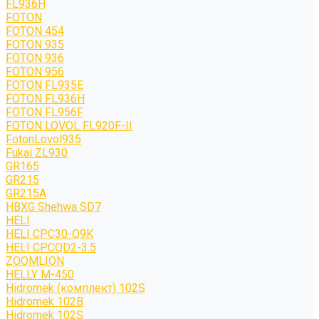
FL936H
FOTON
FOTON 454
FOTON 935
FOTON 936
FOTON 956
FOTON FL935E
FOTON FL936H
FOTON FL956F
FOTON LOVOL FL920F-II
FotonLovol935
Fukai ZL930
GR165
GR215
GR215A
HBXG Shehwa SD7
HELI
HELI CPC30-Q9K
HELI CPCQD2-3.5
ZOOMLION
HELLY M-450
Hidromek (комплект) 102S
Hidromek 102B
Hidromek 102S