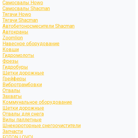
Самосвалы Howo
Самосвалы Shacman
Тягачи Howo
Тягачи Shacman
Автобетоносмесители Shacman
Автокраны
Zoomlion
Навесное оборудование
Ковши
Гидромолоты
Фрезы
Гидробуры
Щетки дорожные
Грейферы
Вибротрамбовки
Отвалы
Захваты
Коммунальное оборудование
Щетки дорожные
Отвалы для снега
Вилы паллетные
Шнекороторные снегоочистители
Запчасти
FOTON LOVOL