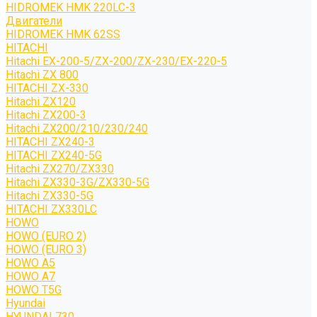
HIDROMEK HMK 220LC-3
Двигатели
HIDROMEK HMK 62SS
HITACHI
Hitachi EX-200-5/ZX-200/ZX-230/EX-220-5
Hitachi ZX 800
HITACHI ZX-330
Hitachi ZX120
Hitachi ZX200-3
Hitachi ZX200/210/230/240
HITACHI ZX240-3
HITACHI ZX240-5G
Hitachi ZX270/ZX330
Hitachi ZX330-3G/ZX330-5G
Hitachi ZX330-5G
HITACHI ZX330LC
HOWO
HOWO (EURO 2)
HOWO (EURO 3)
HOWO A5
HOWO A7
HOWO T5G
Hyundai
HYUNDAI 730