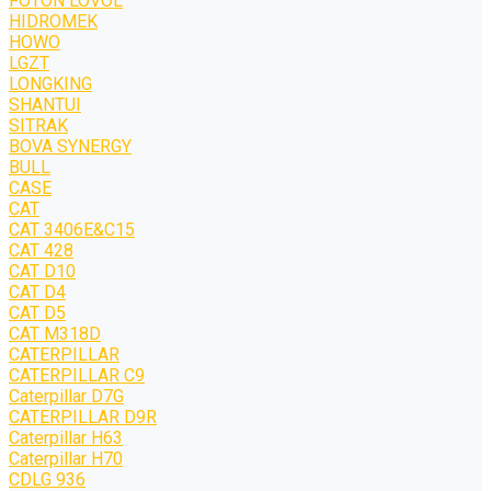
FOTON LOVOL
HIDROMEK
HOWO
LGZT
LONGKING
SHANTUI
SITRAK
BOVA SYNERGY
BULL
CASE
CAT
CAT 3406E&C15
CAT 428
CAT D10
CAT D4
CAT D5
CAT M318D
CATERPILLAR
CATERPILLAR C9
Caterpillar D7G
CATERPILLAR D9R
Caterpillar H63
Caterpillar H70
CDLG 936