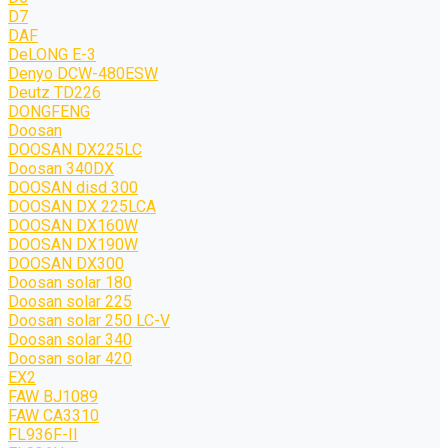
D7
DAF
DeLONG Е-3
Denyo DCW-480ESW
Deutz TD226
DONGFENG
Doosan
DOOSAN DX225LC
Doosan 340DX
DOOSAN disd 300
DOOSAN DX 225LCA
DOOSAN DX160W
DOOSAN DX190W
DOOSAN DX300
Doosan solar 180
Doosan solar 225
Doosan solar 250 LC-V
Doosan solar 340
Doosan solar 420
EX2
FAW BJ1089
FAW CA3310
FL936F-II