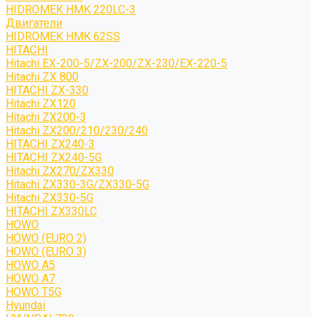
HIDROMEK HMK 220LC-3
Двигатели
HIDROMEK HMK 62SS
HITACHI
Hitachi EX-200-5/ZX-200/ZX-230/EX-220-5
Hitachi ZX 800
HITACHI ZX-330
Hitachi ZX120
Hitachi ZX200-3
Hitachi ZX200/210/230/240
HITACHI ZX240-3
HITACHI ZX240-5G
Hitachi ZX270/ZX330
Hitachi ZX330-3G/ZX330-5G
Hitachi ZX330-5G
HITACHI ZX330LC
HOWO
HOWO (EURO 2)
HOWO (EURO 3)
HOWO A5
HOWO A7
HOWO T5G
Hyundai