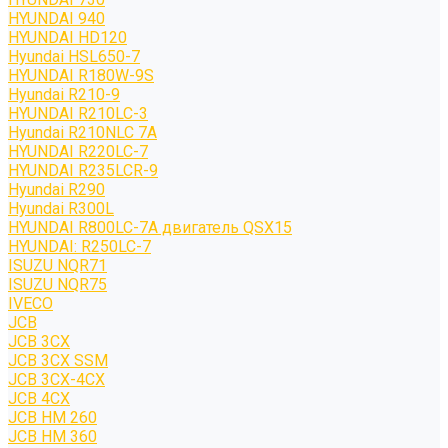
HYUNDAI 940
HYUNDAI HD120
Hyundai HSL650-7
HYUNDAI R180W-9S
Hyundai R210-9
HYUNDAI R210LC-3
Hyundai R210NLC 7A
HYUNDAI R220LC-7
HYUNDAI R235LCR-9
Hyundai R290
Hyundai R300L
HYUNDAI R800LC-7A двигатель QSX15
HYUNDAI: R250LC-7
ISUZU NQR71
ISUZU NQR75
IVECO
JCB
JCB 3CX
JCB 3CX SSM
JCB 3CX-4CX
JCB 4CX
JCB HM 260
JCB HM 360