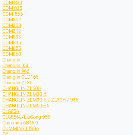
CDM 833
CDM 835
CDM-855
CDM307
CDM308
CDM312
CDM833
CDM835
CDM855
CDM860
Changlin
Changlin 956
Changlin 966
Changlin CLD165
Changlin ZL30
CHANGLIN ZL50H
CHANGLIN ZLM30-5
CHANGLIN ZLM30-5 / ZL30H / 936
CHANGLIN ZLM50E-5
CLG856
CLG856L/LiuGong 956
Cummins 6BT5.9
CUMMINS 6ISBe
D6