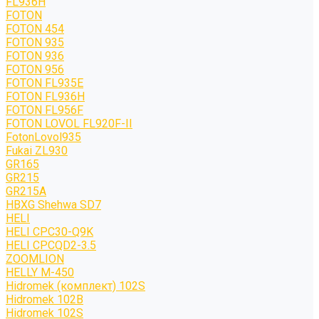
FL936H
FOTON
FOTON 454
FOTON 935
FOTON 936
FOTON 956
FOTON FL935E
FOTON FL936H
FOTON FL956F
FOTON LOVOL FL920F-II
FotonLovol935
Fukai ZL930
GR165
GR215
GR215A
HBXG Shehwa SD7
HELI
HELI CPC30-Q9K
HELI CPCQD2-3.5
ZOOMLION
HELLY M-450
Hidromek (комплект) 102S
Hidromek 102B
Hidromek 102S