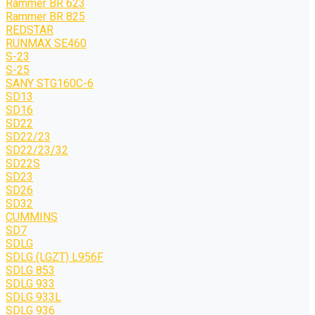
Rammer BR 623
Rammer BR 825
REDSTAR
RUNMAX SE460
S-23
S-25
SANY STG160C-6
SD13
SD16
SD22
SD22/23
SD22/23/32
SD22S
SD23
SD26
SD32
CUMMINS
SD7
SDLG
SDLG (LGZT) L956F
SDLG 853
SDLG 933
SDLG 933L
SDLG 936