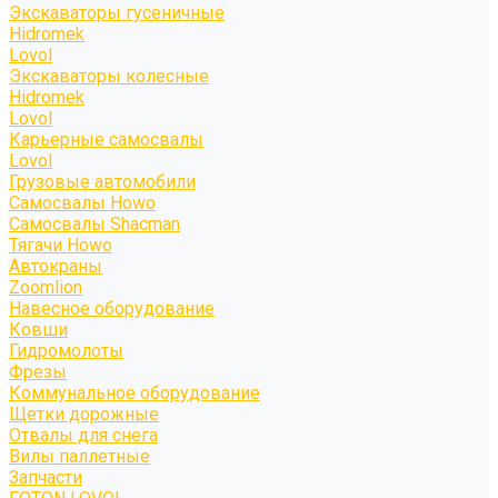
Экскаваторы гусеничные
Hidromek
Lovol
Экскаваторы колесные
Hidromek
Lovol
Карьерные самосвалы
Lovol
Грузовые автомобили
Самосвалы Howo
Самосвалы Shacman
Тягачи Howo
Автокраны
Zoomlion
Навесное оборудование
Ковши
Гидромолоты
Фрезы
Коммунальное оборудование
Щетки дорожные
Отвалы для снега
Вилы паллетные
Запчасти