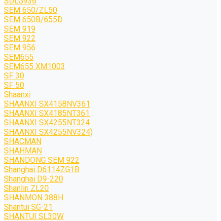
SDLG936
SEM 650/ZL50
SEM 650B/655D
SEM 919
SEM 922
SEM 956
SEM655
SEM655 XM1003
SF 30
SF 50
Shaanxi
SHAANXI SX4158NV361
SHAANXI SX4185NT361
SHAANXI SX4255NT324
SHAANXI SX4255NV324)
SHACMAN
SHAHMAN
SHANDONG SEM 922
Shanghai D6114ZG1B
Shanghai D9-220
Shanlin ZL20
SHANMON 388H
Shantui SG-21
SHANTUI SL30W