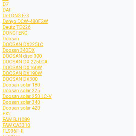
D7
DAF
DeLONG Е-3
Denyo DCW-480ESW
Deutz TD226
DONGFENG
Doosan
DOOSAN DX225LC
Doosan 340DX
DOOSAN disd 300
DOOSAN DX 225LCA
DOOSAN DX160W
DOOSAN DX190W
DOOSAN DX300
Doosan solar 180
Doosan solar 225
Doosan solar 250 LC-V
Doosan solar 340
Doosan solar 420
EX2
FAW BJ1089
FAW CA3310
FL936F-II