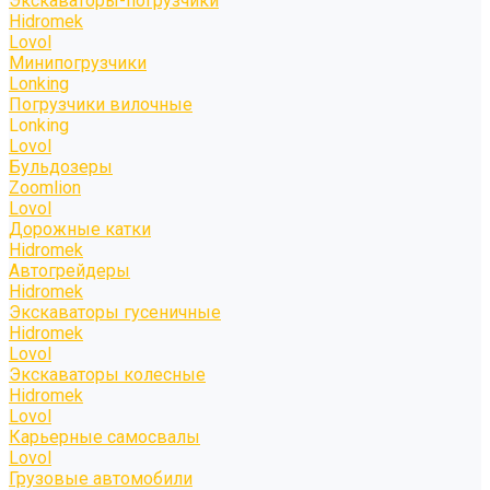
Экскаваторы-погрузчики
Hidromek
Lovol
Минипогрузчики
Lonking
Погрузчики вилочные
Lonking
Lovol
Бульдозеры
Zoomlion
Lovol
Дорожные катки
Hidromek
Автогрейдеры
Hidromek
Экскаваторы гусеничные
Hidromek
Lovol
Экскаваторы колесные
Hidromek
Lovol
Карьерные самосвалы
Lovol
Грузовые автомобили