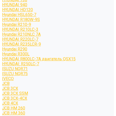
HYUNDAI 940
HYUNDAI HD120
Hyundai HSL650-7
HYUNDAI R180W-9S
Hyundai R210-9
HYUNDAI R210LC-3
Hyundai R210NLC 7A
HYUNDAI R220LC-7
HYUNDAI R235LCR-9
Hyundai R290
Hyundai R300L
HYUNDAI R800LC-7A двигатель QSX15
HYUNDAI: R250LC-7
ISUZU NQR71
ISUZU NQR75
IVECO
JCB
JCB 3CX
JCB 3CX SSM
JCB 3CX-4CX
JCB 4CX
JCB HM 260
JCB HM 360