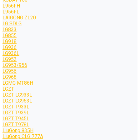
L956FH
L956FL
LAIGONG ZL20
LG SDLG
LG833
LG855
LG918
LG936
LG936L
LG952
LG953/956
LG956
LG968
LGMG MT86H
LGZT
LGZT LG933L
LGZT LG953L
LGZT T933L
LGZT T939L
LGZT T945L
LGZT T978L
LiuGong 835H
LiuGong CLG 777A