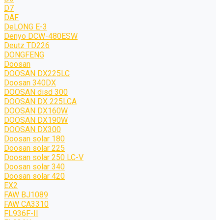
D7
DAF
DeLONG Е-3
Denyo DCW-480ESW
Deutz TD226
DONGFENG
Doosan
DOOSAN DX225LC
Doosan 340DX
DOOSAN disd 300
DOOSAN DX 225LCA
DOOSAN DX160W
DOOSAN DX190W
DOOSAN DX300
Doosan solar 180
Doosan solar 225
Doosan solar 250 LC-V
Doosan solar 340
Doosan solar 420
EX2
FAW BJ1089
FAW CA3310
FL936F-II