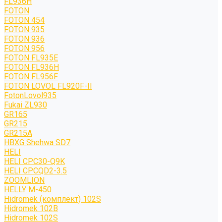
FL936H
FOTON
FOTON 454
FOTON 935
FOTON 936
FOTON 956
FOTON FL935E
FOTON FL936H
FOTON FL956F
FOTON LOVOL FL920F-II
FotonLovol935
Fukai ZL930
GR165
GR215
GR215A
HBXG Shehwa SD7
HELI
HELI CPC30-Q9K
HELI CPCQD2-3.5
ZOOMLION
HELLY M-450
Hidromek (комплект) 102S
Hidromek 102B
Hidromek 102S