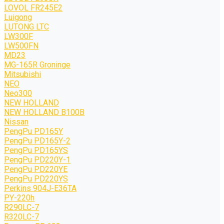
LOVOL FR245E2
Luigong
LUTONG LTC
LW300F
LW500FN
MD23
MG-165R Groninge
Mitsubishi
NEO
Neo300
NEW HOLLAND
NEW HOLLAND B100B
Nissan
PengPu PD165Y
PengPu PD165Y-2
PengPu PD165YS
PengPu PD220Y-1
PengPu PD220YE
PengPu PD220YS
Perkins 904J-E36TA
PY-220h
R290LC-7
R320LC-7