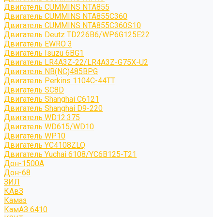
Двигатель CUMMINS NTA855
Двигатель CUMMINS NTA855C360
Двигатель CUMMINS NTA855C360S10
Двигатель Deutz TD226B6/WP6G125E22
Двигатель EWRO 3
Двигатель Isuzu 6BG1
Двигатель LR4A3Z-22/LR4A3Z-G75X-U2
Двигатель NB(NC)485BPG
Двигатель Perkins 1104C-44TT
Двигатель SC8D
Двигатель Shanghai C6121
Двигатель Shanghai D9-220
Двигатель WD12.375
Двигатель WD615/WD10
Двигатель WP10
Двигатель YC4108ZLQ
Двигатель Yuchai 6108/YC6B125-T21
Дон-1500А
Дон-68
ЗИЛ
КАвЗ
Камаз
КамАЗ 6410