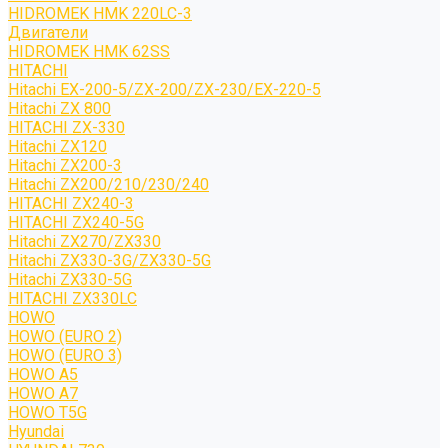
HIDROMEK HMK 220LC-3
Двигатели
HIDROMEK HMK 62SS
HITACHI
Hitachi EX-200-5/ZX-200/ZX-230/EX-220-5
Hitachi ZX 800
HITACHI ZX-330
Hitachi ZX120
Hitachi ZX200-3
Hitachi ZX200/210/230/240
HITACHI ZX240-3
HITACHI ZX240-5G
Hitachi ZX270/ZX330
Hitachi ZX330-3G/ZX330-5G
Hitachi ZX330-5G
HITACHI ZX330LC
HOWO
HOWO (EURO 2)
HOWO (EURO 3)
HOWO A5
HOWO A7
HOWO T5G
Hyundai