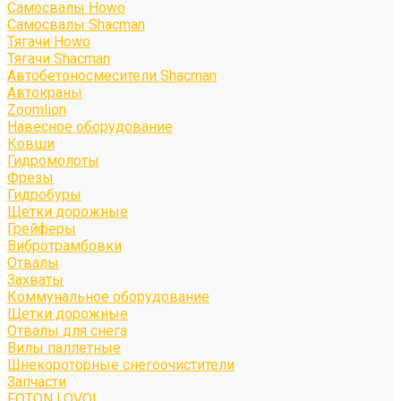
Самосвалы Howo
Самосвалы Shacman
Тягачи Howo
Тягачи Shacman
Автобетоносмесители Shacman
Автокраны
Zoomlion
Навесное оборудование
Ковши
Гидромолоты
Фрезы
Гидробуры
Щетки дорожные
Грейферы
Вибротрамбовки
Отвалы
Захваты
Коммунальное оборудование
Щетки дорожные
Отвалы для снега
Вилы паллетные
Шнекороторные снегоочистители
Запчасти
FOTON LOVOL