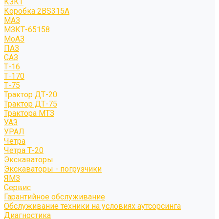
КЗКТ
Коробка 2BS315A
МАЗ
МЗКТ-65158
МоАЗ
ПАЗ
САЗ
Т-16
Т-170
Т-75
Трактор ДТ-20
Трактор ДТ-75
Трактора МТЗ
УАЗ
УРАЛ
Четра
Четра Т-20
Экскаваторы
Экскаваторы - погрузчики
ЯМЗ
Сервис
Гарантийное обслуживание
Обслуживание техники на условиях аутсорсинга
Диагностика