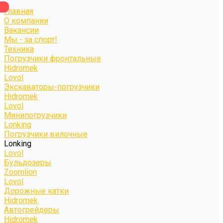
Главная
О компании
Вакансии
Мы - за спорт!
Техника
Погрузчики фронтальные
Hidromek
Lovol
Экскаваторы-погрузчики
Hidromek
Lovol
Минипогрузчики
Lonking
Погрузчики вилочные
Lonking
Lovol
Бульдозеры
Zoomlion
Lovol
Дорожные катки
Hidromek
Автогрейдеры
Hidromek