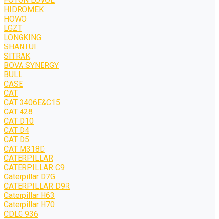
FOTON LOVOL
HIDROMEK
HOWO
LGZT
LONGKING
SHANTUI
SITRAK
BOVA SYNERGY
BULL
CASE
CAT
CAT 3406E&C15
CAT 428
CAT D10
CAT D4
CAT D5
CAT M318D
CATERPILLAR
CATERPILLAR C9
Caterpillar D7G
CATERPILLAR D9R
Caterpillar H63
Caterpillar H70
CDLG 936