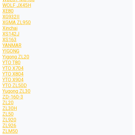
WOLF JХ45H
XE80
XG932II
XGMA ZL950
Xinchai
XS142J
XS163
YANMAR
YIGONG
Yigong ZL20
YTO T80
YTO X704
YTO X804
YTO X904
YTO ZL50D
Yugong ZL30
ZD-160-3
ZL20
ZL30H
ZL50
ZL920
ZL926
ZLM50