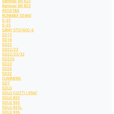
Rammer BR 623
Rammer BR 825
REDSTAR
RUNMAX SE460
S-23
S-25
SANY STG160C-6
SD13
SD16
SD22
SD22/23
SD22/23/32
SD22S
SD23
SD26
SD32
CUMMINS
SD7
SDLG
SDLG (LGZT) L956F
SDLG 853
SDLG 933
SDLG 933L
SDLG 936