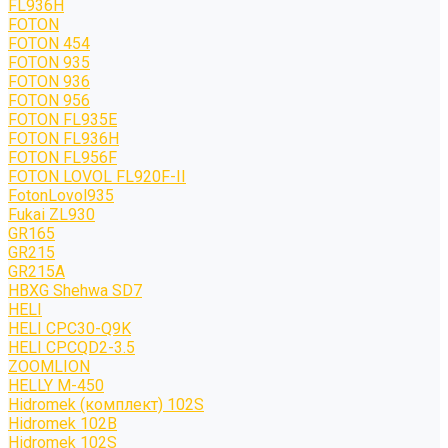
FL936H
FOTON
FOTON 454
FOTON 935
FOTON 936
FOTON 956
FOTON FL935E
FOTON FL936H
FOTON FL956F
FOTON LOVOL FL920F-II
FotonLovol935
Fukai ZL930
GR165
GR215
GR215A
HBXG Shehwa SD7
HELI
HELI CPC30-Q9K
HELI CPCQD2-3.5
ZOOMLION
HELLY M-450
Hidromek (комплект) 102S
Hidromek 102B
Hidromek 102S