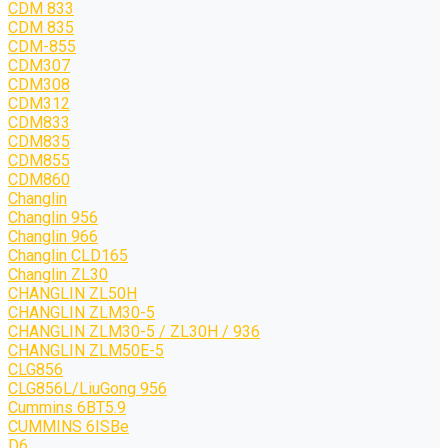
CDM 833
CDM 835
CDM-855
CDM307
CDM308
CDM312
CDM833
CDM835
CDM855
CDM860
Changlin
Changlin 956
Changlin 966
Changlin CLD165
Changlin ZL30
CHANGLIN ZL50H
CHANGLIN ZLM30-5
CHANGLIN ZLM30-5 / ZL30H / 936
CHANGLIN ZLM50E-5
CLG856
CLG856L/LiuGong 956
Cummins 6BT5.9
CUMMINS 6ISBe
D6