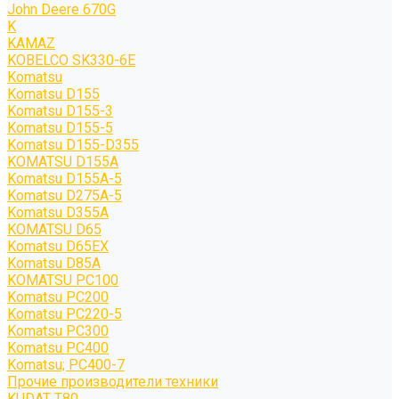
John Deere 670G
K
KAMAZ
KOBELCO SK330-6E
Komatsu
Komatsu D155
Komatsu D155-3
Komatsu D155-5
Komatsu D155-D355
KOMATSU D155A
Komatsu D155A-5
Komatsu D275A-5
Komatsu D355A
KOMATSU D65
Komatsu D65EX
Komatsu D85A
KOMATSU PC100
Komatsu PC200
Komatsu PC220-5
Komatsu PC300
Komatsu PC400
Komatsu; PC400-7
Прочие производители техники
KUDAT T80