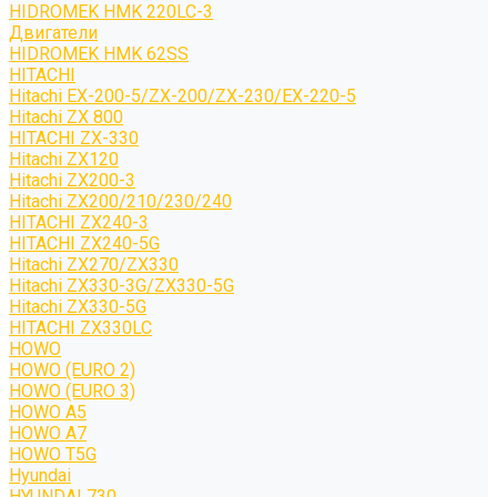
HIDROMEK HMK 220LC-3
Двигатели
HIDROMEK HMK 62SS
HITACHI
Hitachi EX-200-5/ZX-200/ZX-230/EX-220-5
Hitachi ZX 800
HITACHI ZX-330
Hitachi ZX120
Hitachi ZX200-3
Hitachi ZX200/210/230/240
HITACHI ZX240-3
HITACHI ZX240-5G
Hitachi ZX270/ZX330
Hitachi ZX330-3G/ZX330-5G
Hitachi ZX330-5G
HITACHI ZX330LC
HOWO
HOWO (EURO 2)
HOWO (EURO 3)
HOWO A5
HOWO A7
HOWO T5G
Hyundai
HYUNDAI 730