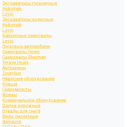
Экскаваторы гусеничные
Hidromek
Lovol
Экскаваторы колесные
Hidromek
Lovol
Карьерные самосвалы
Lovol
Грузовые автомобили
Самосвалы Howo
Самосвалы Shacman
Тягачи Howo
Автокраны
Zoomlion
Навесное оборудование
Ковши
Гидромолоты
Фрезы
Коммунальное оборудование
Щетки дорожные
Отвалы для снега
Вилы паллетные
Запчасти