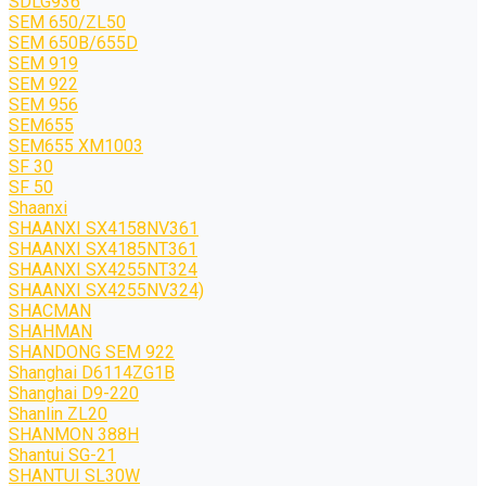
SDLG936
SEM 650/ZL50
SEM 650B/655D
SEM 919
SEM 922
SEM 956
SEM655
SEM655 XM1003
SF 30
SF 50
Shaanxi
SHAANXI SX4158NV361
SHAANXI SX4185NT361
SHAANXI SX4255NT324
SHAANXI SX4255NV324)
SHACMAN
SHAHMAN
SHANDONG SEM 922
Shanghai D6114ZG1B
Shanghai D9-220
Shanlin ZL20
SHANMON 388H
Shantui SG-21
SHANTUI SL30W