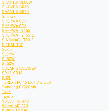
SHANTUI SL60W
SHANTUI SR18
SHANTUI SR20
Shehwa
SHEHWA SD7
SHEHWA SD8
SHEHWA TY165
SHEHWA TY165-2
SINOMACH T80-3
SITRAK T5G
SL-50
SL30W
SL50W
SL60W
SOLARIS VACANZA
SR12. SR18
SR20
TEREX TFC 45 LX HC SIDER
Tiangong PY200Mh
Tier3
Toyota
VOLVO HB-440
Wbest MG 220
WBEST MG180