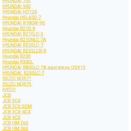
HYUNDAI 730
HYUNDAI 940
HYUNDAI HD120
Hyundai HSL650-7
HYUNDAI R180W-9S
Hyundai R210-9
HYUNDAI R210LC-3
Hyundai R210NLC 7A
HYUNDAI R220LC-7
HYUNDAI R235LCR-9
Hyundai R290
Hyundai R300L
HYUNDAI R800LC-7A двигатель QSX15
HYUNDAI: R250LC-7
ISUZU NQR71
ISUZU NQR75
IVECO
JCB
JCB 3CX
JCB 3CX SSM
JCB 3CX-4CX
JCB 4CX
JCB HM 260
JCB HM 360