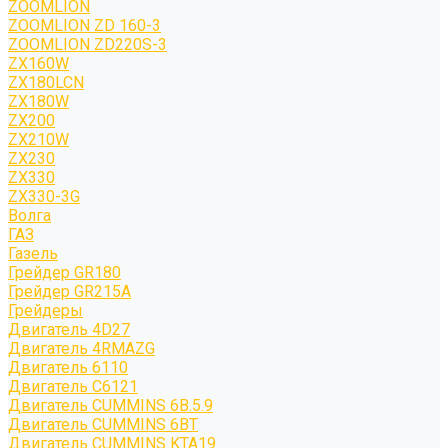
ZOOMLION
ZOOMLION ZD 160-3
ZOOMLION ZD220S-3
ZX160W
ZX180LCN
ZX180W
ZX200
ZX210W
ZX230
ZX330
ZX330-3G
Волга
ГАЗ
Газель
Грейдер GR180
Грейдер GR215A
Грейдеры
Двигатель 4D27
Двигатель 4RMAZG
Двигатель 6110
Двигатель C6121
Двигатель CUMMINS 6B.5.9
Двигатель CUMMINS 6BT
Двигатель CUMMINS KTA19