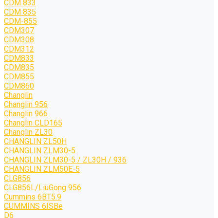
CDM 833
CDM 835
CDM-855
CDM307
CDM308
CDM312
CDM833
CDM835
CDM855
CDM860
Changlin
Changlin 956
Changlin 966
Changlin CLD165
Changlin ZL30
CHANGLIN ZL50H
CHANGLIN ZLM30-5
CHANGLIN ZLM30-5 / ZL30H / 936
CHANGLIN ZLM50E-5
CLG856
CLG856L/LiuGong 956
Cummins 6BT5.9
CUMMINS 6ISBe
D6