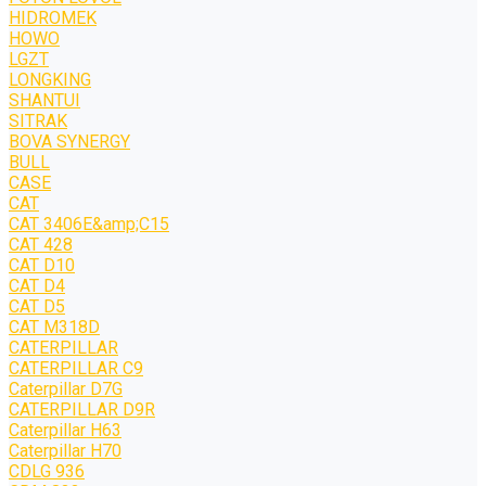
HIDROMEK
HOWO
LGZT
LONGKING
SHANTUI
SITRAK
BOVA SYNERGY
BULL
CASE
CAT
CAT 3406E&amp;C15
CAT 428
CAT D10
CAT D4
CAT D5
CAT M318D
CATERPILLAR
CATERPILLAR C9
Caterpillar D7G
CATERPILLAR D9R
Caterpillar H63
Caterpillar H70
CDLG 936