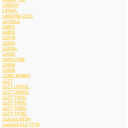
L956FH
L956FL
LAIGONG ZL20
LG SDLG
LG833
LG855
LG918
LG936
LG936L
LG952
LG953/956
LG956
LG968
LGMG MT86H
LGZT
LGZT LG933L
LGZT LG953L
LGZT T933L
LGZT T939L
LGZT T945L
LGZT T978L
LiuGong 835H
LiuGong CLG 777A