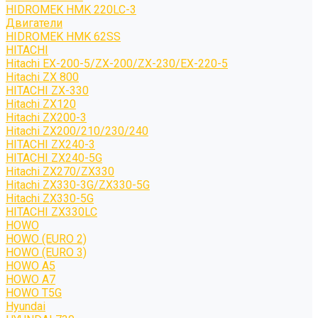
HIDROMEK HMK 220LC-3
Двигатели
HIDROMEK HMK 62SS
HITACHI
Hitachi EX-200-5/ZX-200/ZX-230/EX-220-5
Hitachi ZX 800
HITACHI ZX-330
Hitachi ZX120
Hitachi ZX200-3
Hitachi ZX200/210/230/240
HITACHI ZX240-3
HITACHI ZX240-5G
Hitachi ZX270/ZX330
Hitachi ZX330-3G/ZX330-5G
Hitachi ZX330-5G
HITACHI ZX330LC
HOWO
HOWO (EURO 2)
HOWO (EURO 3)
HOWO A5
HOWO A7
HOWO T5G
Hyundai