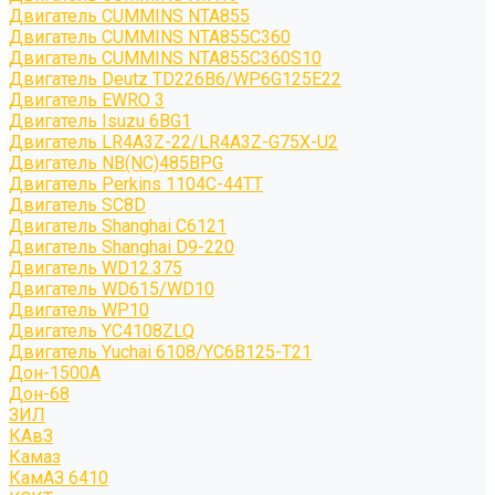
Двигатель CUMMINS NTA855
Двигатель CUMMINS NTA855C360
Двигатель CUMMINS NTA855C360S10
Двигатель Deutz TD226B6/WP6G125E22
Двигатель EWRO 3
Двигатель Isuzu 6BG1
Двигатель LR4A3Z-22/LR4A3Z-G75X-U2
Двигатель NB(NC)485BPG
Двигатель Perkins 1104C-44TT
Двигатель SC8D
Двигатель Shanghai C6121
Двигатель Shanghai D9-220
Двигатель WD12.375
Двигатель WD615/WD10
Двигатель WP10
Двигатель YC4108ZLQ
Двигатель Yuchai 6108/YC6B125-T21
Дон-1500А
Дон-68
ЗИЛ
КАвЗ
Камаз
КамАЗ 6410