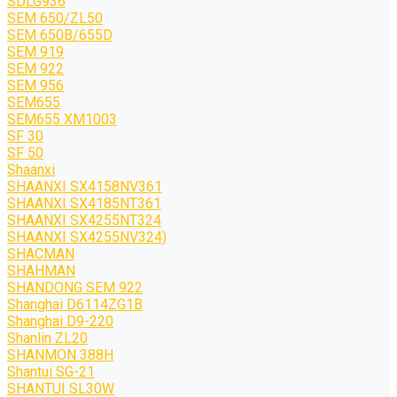
SDLG936
SEM 650/ZL50
SEM 650B/655D
SEM 919
SEM 922
SEM 956
SEM655
SEM655 XM1003
SF 30
SF 50
Shaanxi
SHAANXI SX4158NV361
SHAANXI SX4185NT361
SHAANXI SX4255NT324
SHAANXI SX4255NV324)
SHACMAN
SHAHMAN
SHANDONG SEM 922
Shanghai D6114ZG1B
Shanghai D9-220
Shanlin ZL20
SHANMON 388H
Shantui SG-21
SHANTUI SL30W