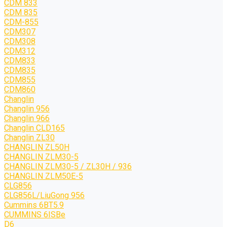
CDM 833
CDM 835
CDM-855
CDM307
CDM308
CDM312
CDM833
CDM835
CDM855
CDM860
Changlin
Changlin 956
Changlin 966
Changlin CLD165
Changlin ZL30
CHANGLIN ZL50H
CHANGLIN ZLM30-5
CHANGLIN ZLM30-5 / ZL30H / 936
CHANGLIN ZLM50E-5
CLG856
CLG856L/LiuGong 956
Cummins 6BT5.9
CUMMINS 6ISBe
D6