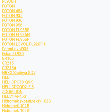
FL936H
FOTON
FOTON 454
FOTON 935
FOTON 936
FOTON 956
FOTON FL935E
FOTON FL936H
FOTON FL956F
FOTON LOVOL FL920F-II
FotonLovol935
Fukai ZL930
GR165
GR215
GR215A
HBXG Shehwa SD7
HELI
HELI CPC30-Q9K
HELI CPCQD2-3.5
ZOOMLION
HELLY M-450
Hidromek (комплект) 102S
Hidromek 102B
Hidromek 102S