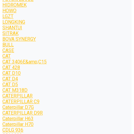
HIDROMEK
HOWO
LGZT
LONGKING
SHANTUI
SITRAK
BOVA SYNERGY
BULL
CASE
CAT
CAT 3406E&amp;C15
CAT 428
CAT D10
CAT D4
CAT D5
CAT M318D
CATERPILLAR
CATERPILLAR C9
Caterpillar D7G
CATERPILLAR D9R
Caterpillar H63
Caterpillar H70
CDLG 936