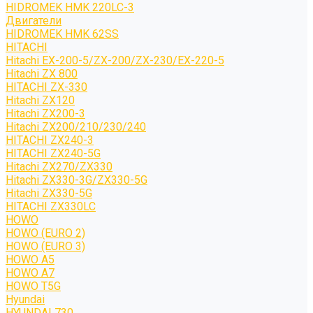
HIDROMEK HMK 220LC-3
Двигатели
HIDROMEK HMK 62SS
HITACHI
Hitachi EX-200-5/ZX-200/ZX-230/EX-220-5
Hitachi ZX 800
HITACHI ZX-330
Hitachi ZX120
Hitachi ZX200-3
Hitachi ZX200/210/230/240
HITACHI ZX240-3
HITACHI ZX240-5G
Hitachi ZX270/ZX330
Hitachi ZX330-3G/ZX330-5G
Hitachi ZX330-5G
HITACHI ZX330LC
HOWO
HOWO (EURO 2)
HOWO (EURO 3)
HOWO A5
HOWO A7
HOWO T5G
Hyundai
HYUNDAI 730