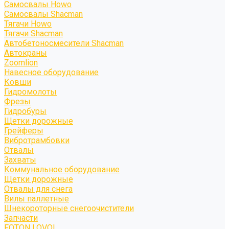
Самосвалы Howo
Самосвалы Shacman
Тягачи Howo
Тягачи Shacman
Автобетоносмесители Shacman
Автокраны
Zoomlion
Навесное оборудование
Ковши
Гидромолоты
Фрезы
Гидробуры
Щетки дорожные
Грейферы
Вибротрамбовки
Отвалы
Захваты
Коммунальное оборудование
Щетки дорожные
Отвалы для снега
Вилы паллетные
Шнекороторные снегоочистители
Запчасти
FOTON LOVOL