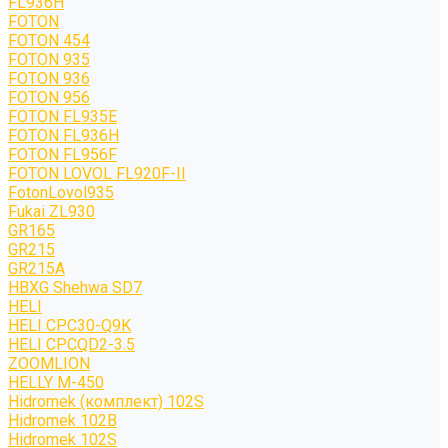
FL936H
FOTON
FOTON 454
FOTON 935
FOTON 936
FOTON 956
FOTON FL935E
FOTON FL936H
FOTON FL956F
FOTON LOVOL FL920F-II
FotonLovol935
Fukai ZL930
GR165
GR215
GR215A
HBXG Shehwa SD7
HELI
HELI CPC30-Q9K
HELI CPCQD2-3.5
ZOOMLION
HELLY M-450
Hidromek (комплект) 102S
Hidromek 102B
Hidromek 102S