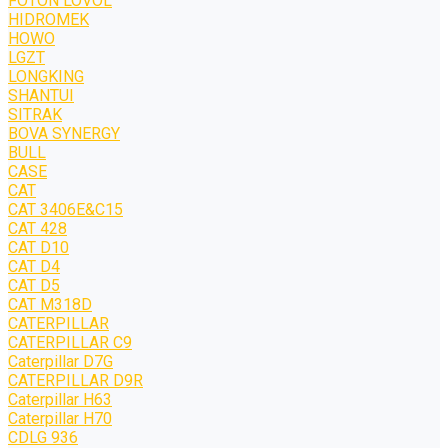
FOTON LOVOL
HIDROMEK
HOWO
LGZT
LONGKING
SHANTUI
SITRAK
BOVA SYNERGY
BULL
CASE
CAT
CAT 3406E&C15
CAT 428
CAT D10
CAT D4
CAT D5
CAT M318D
CATERPILLAR
CATERPILLAR C9
Caterpillar D7G
CATERPILLAR D9R
Caterpillar H63
Caterpillar H70
CDLG 936