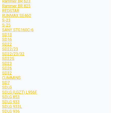
Rammer BR 623
Rammer BR 825
REDSTAR
RUNMAX SE460
S-23
S-25
SANY STG160C-6
SD13
SD16
SD22
SD22/23
SD22/23/32
SD22S
SD23
SD26
SD32
CUMMINS
SD7
SDLG
SDLG (LGZT) L956F
SDLG 853
SDLG 933
SDLG 933L
SDLG 936