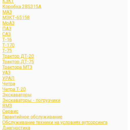
КЗКТ
Коробка 2BS315A
МАЗ
МЗКТ-65158
МоАЗ
ПАЗ
САЗ
Т-16
Т-170
Т-75
Трактор ДТ-20
Трактор ДТ-75
Трактора МТЗ
УАЗ
УРАЛ
Четра
Четра Т-20
Экскаваторы
Экскаваторы - погрузчики
ЯМЗ
Сервис
Гарантийное обслуживание
Обслуживание техники на условиях аутсорсинга
Диагностика