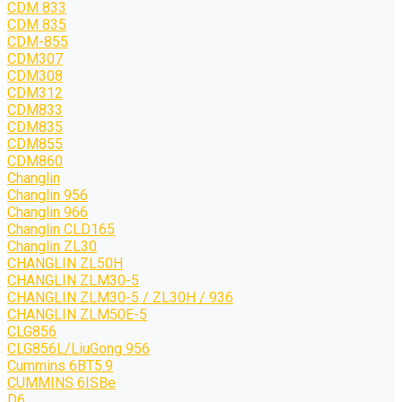
CDM 833
CDM 835
CDM-855
CDM307
CDM308
CDM312
CDM833
CDM835
CDM855
CDM860
Changlin
Changlin 956
Changlin 966
Changlin CLD165
Changlin ZL30
CHANGLIN ZL50H
CHANGLIN ZLM30-5
CHANGLIN ZLM30-5 / ZL30H / 936
CHANGLIN ZLM50E-5
CLG856
CLG856L/LiuGong 956
Cummins 6BT5.9
CUMMINS 6ISBe
D6