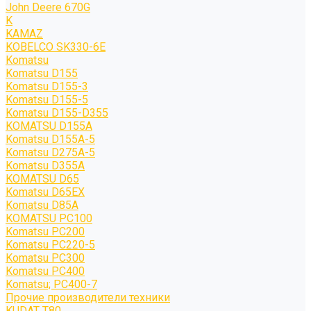
John Deere 670G
K
KAMAZ
KOBELCO SK330-6E
Komatsu
Komatsu D155
Komatsu D155-3
Komatsu D155-5
Komatsu D155-D355
KOMATSU D155A
Komatsu D155A-5
Komatsu D275A-5
Komatsu D355A
KOMATSU D65
Komatsu D65EX
Komatsu D85A
KOMATSU PC100
Komatsu PC200
Komatsu PC220-5
Komatsu PC300
Komatsu PC400
Komatsu; PC400-7
Прочие производители техники
KUDAT T80