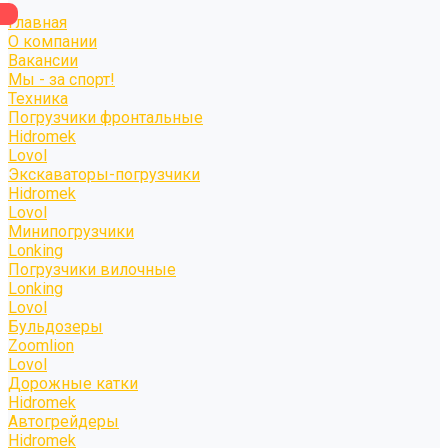
Главная
О компании
Вакансии
Мы - за спорт!
Техника
Погрузчики фронтальные
Hidromek
Lovol
Экскаваторы-погрузчики
Hidromek
Lovol
Минипогрузчики
Lonking
Погрузчики вилочные
Lonking
Lovol
Бульдозеры
Zoomlion
Lovol
Дорожные катки
Hidromek
Автогрейдеры
Hidromek