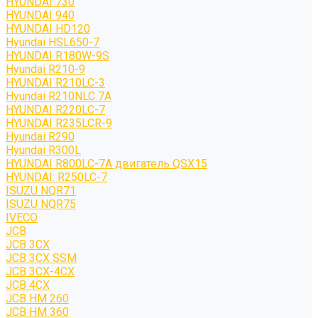
HYUNDAI 730
HYUNDAI 940
HYUNDAI HD120
Hyundai HSL650-7
HYUNDAI R180W-9S
Hyundai R210-9
HYUNDAI R210LC-3
Hyundai R210NLC 7A
HYUNDAI R220LC-7
HYUNDAI R235LCR-9
Hyundai R290
Hyundai R300L
HYUNDAI R800LC-7A двигатель QSX15
HYUNDAI: R250LC-7
ISUZU NQR71
ISUZU NQR75
IVECO
JCB
JCB 3CX
JCB 3CX SSM
JCB 3CX-4CX
JCB 4CX
JCB HM 260
JCB HM 360