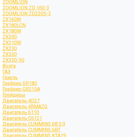
ZOOMLION
ZOOMLION ZD 160-3
ZOOMLION ZD220S-3
ZX160W
ZX180LCN
ZX180W
ZX200
ZX210W
ZX230
ZX330
ZX330-3G
Волга
ГАЗ
Газель
Грейдер GR180
Грейдер GR215A
Грейдеры
Двигатель 4D27
Двигатель 4RMAZG
Двигатель 6110
Двигатель C6121
Двигатель CUMMINS 6B.5.9
Двигатель CUMMINS 6BT
Двигатель CUMMINS KTA19