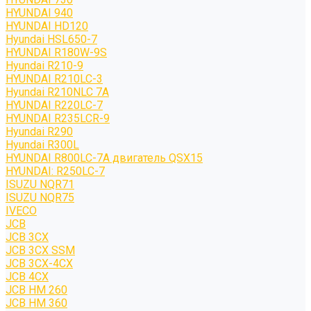
HYUNDAI 940
HYUNDAI HD120
Hyundai HSL650-7
HYUNDAI R180W-9S
Hyundai R210-9
HYUNDAI R210LC-3
Hyundai R210NLC 7A
HYUNDAI R220LC-7
HYUNDAI R235LCR-9
Hyundai R290
Hyundai R300L
HYUNDAI R800LC-7A двигатель QSX15
HYUNDAI: R250LC-7
ISUZU NQR71
ISUZU NQR75
IVECO
JCB
JCB 3CX
JCB 3CX SSM
JCB 3CX-4CX
JCB 4CX
JCB HM 260
JCB HM 360