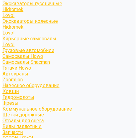
Экскаваторы гусеничные
Hidromek
Lovol
Экскаваторы колесные
Hidromek
Lovol
Карьерные самосвалы
Lovol
Грузовые автомобили
Самосвалы Howo
Самосвалы Shacman
Тягачи Howo
Автокраны
Zoomlion
Навесное оборудование
Ковши
Гидромолоты
Фрезы
Коммунальное оборудование
Щетки дорожные
Отвалы для снега
Вилы паллетные
Запчасти