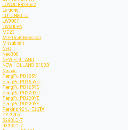
LOVOL FR245E2
Luigong
LUTONG LTC
LW300F
LW500FN
MD23
MG-165R Groninge
Mitsubishi
NEO
Neo300
NEW HOLLAND
NEW HOLLAND B100B
Nissan
PengPu PD165Y
PengPu PD165Y-2
PengPu PD165YS
PengPu PD220Y-1
PengPu PD220YE
PengPu PD220YS
Perkins 904J-E36TA
PY-220h
R290LC-7
R320LC-7