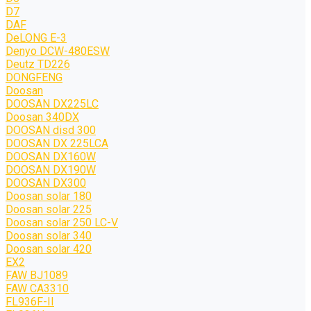
D7
DAF
DeLONG Е-3
Denyo DCW-480ESW
Deutz TD226
DONGFENG
Doosan
DOOSAN DX225LC
Doosan 340DX
DOOSAN disd 300
DOOSAN DX 225LCA
DOOSAN DX160W
DOOSAN DX190W
DOOSAN DX300
Doosan solar 180
Doosan solar 225
Doosan solar 250 LC-V
Doosan solar 340
Doosan solar 420
EX2
FAW BJ1089
FAW CA3310
FL936F-II