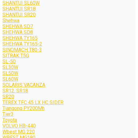
SHANTUI SL60W
SHANTUI SR18
SHANTUI SR20
Shehwa
SHEHWA SD7
SHEHWA SD8
SHEHWA TY165
SHEHWA TY165-2
SINOMACH T80-3
SITRAK T5G
SL-50
SL30W
SL50W
SL60W
SOLARIS VACANZA
SR12. SR18
SR20
TEREX TFC 45 LX HC SIDER
Tiangong PY200Mh
Tier3
Toyota
VOLVO HB-440
Wbest MG 220
WBEST MG180