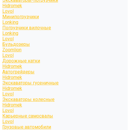
Экскаваторы-погрузчики
Hidromek
Lovol
Минипогрузчики
Lonking
Погрузчики вилочные
Lonking
Lovol
Бульдозеры
Zoomlion
Lovol
Дорожные катки
Hidromek
Автогрейдеры
Hidromek
Экскаваторы гусеничные
Hidromek
Lovol
Экскаваторы колесные
Hidromek
Lovol
Карьерные самосвалы
Lovol
Грузовые автомобили