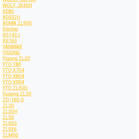
WOLF JХ45H
XE80
XG932II
XGMA ZL950
Xinchai
XS142J
XS163
YANMAR
YIGONG
Yigong ZL20
YTO T80
YTO X704
YTO X804
YTO X904
YTO ZL50D
Yugong ZL30
ZD-160-3
ZL20
ZL30H
ZL50
ZL920
ZL926
ZLM50