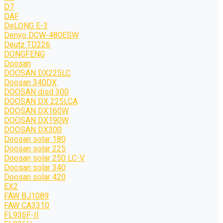
D7
DAF
DeLONG Е-3
Denyo DCW-480ESW
Deutz TD226
DONGFENG
Doosan
DOOSAN DX225LC
Doosan 340DX
DOOSAN disd 300
DOOSAN DX 225LCA
DOOSAN DX160W
DOOSAN DX190W
DOOSAN DX300
Doosan solar 180
Doosan solar 225
Doosan solar 250 LC-V
Doosan solar 340
Doosan solar 420
EX2
FAW BJ1089
FAW CA3310
FL936F-II