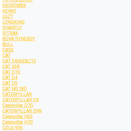
HIDROMEK
HOWO
LGZT
LONGKING
SHANTUI
SITRAK
BOVA SYNERGY
BULL
CASE
CAT
CAT 3406E&C15
CAT 428
CAT D10
CAT D4
CAT D5
CAT M318D
CATERPILLAR
CATERPILLAR C9
Caterpillar D7G
CATERPILLAR D9R
Caterpillar H63
Caterpillar H70
CDLG 936