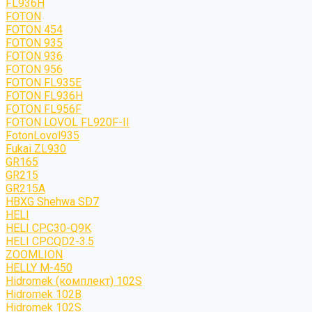
FL936H
FOTON
FOTON 454
FOTON 935
FOTON 936
FOTON 956
FOTON FL935E
FOTON FL936H
FOTON FL956F
FOTON LOVOL FL920F-II
FotonLovol935
Fukai ZL930
GR165
GR215
GR215A
HBXG Shehwa SD7
HELI
HELI CPC30-Q9K
HELI CPCQD2-3.5
ZOOMLION
HELLY M-450
Hidromek (комплект) 102S
Hidromek 102B
Hidromek 102S