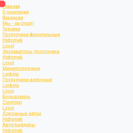
Главная
О компании
Вакансии
Мы - за спорт!
Техника
Погрузчики фронтальные
Hidromek
Lovol
Экскаваторы-погрузчики
Hidromek
Lovol
Минипогрузчики
Lonking
Погрузчики вилочные
Lonking
Lovol
Бульдозеры
Zoomlion
Lovol
Дорожные катки
Hidromek
Автогрейдеры
Hidromek