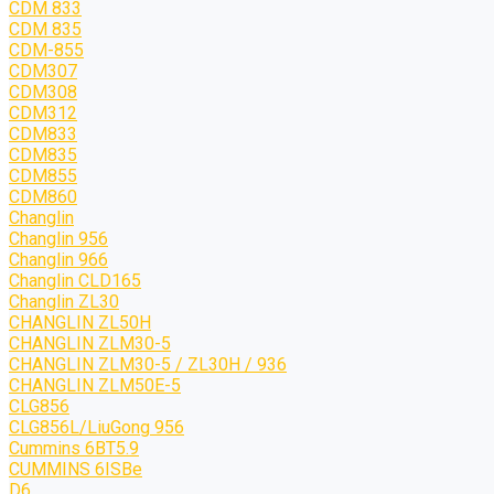
CDM 833
CDM 835
CDM-855
CDM307
CDM308
CDM312
CDM833
CDM835
CDM855
CDM860
Changlin
Changlin 956
Changlin 966
Changlin CLD165
Changlin ZL30
CHANGLIN ZL50H
CHANGLIN ZLM30-5
CHANGLIN ZLM30-5 / ZL30H / 936
CHANGLIN ZLM50E-5
CLG856
CLG856L/LiuGong 956
Cummins 6BT5.9
CUMMINS 6ISBe
D6