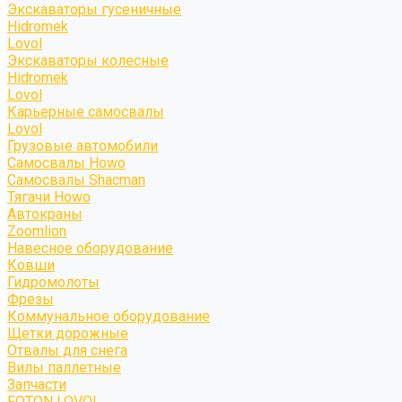
Экскаваторы гусеничные
Hidromek
Lovol
Экскаваторы колесные
Hidromek
Lovol
Карьерные самосвалы
Lovol
Грузовые автомобили
Самосвалы Howo
Самосвалы Shacman
Тягачи Howo
Автокраны
Zoomlion
Навесное оборудование
Ковши
Гидромолоты
Фрезы
Коммунальное оборудование
Щетки дорожные
Отвалы для снега
Вилы паллетные
Запчасти
FOTON LOVOL