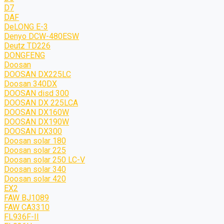
D7
DAF
DeLONG Е-3
Denyo DCW-480ESW
Deutz TD226
DONGFENG
Doosan
DOOSAN DX225LC
Doosan 340DX
DOOSAN disd 300
DOOSAN DX 225LCA
DOOSAN DX160W
DOOSAN DX190W
DOOSAN DX300
Doosan solar 180
Doosan solar 225
Doosan solar 250 LC-V
Doosan solar 340
Doosan solar 420
EX2
FAW BJ1089
FAW CA3310
FL936F-II